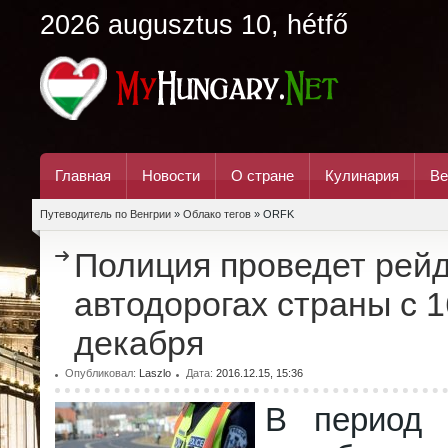
2026 augusztus 10, hétfő
Главная
Новости
О стране
Кулинария
Ве
Путеводитель по Венгрии
»
Облако тегов
» ORFK
Полиция проведет рей
автодорогах страны с 1
декабря
Опубликовал:
Laszlo
Дата:
2016.12.15, 15:36
В период