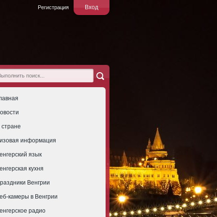
Вход
Регистрация
лавная
овости
 стране
изовая информация
енгерский язык
енгерская кухня
раздники Венгрии
еб-камеры в Венгрии
енгерское радио