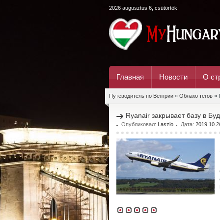
2026 augusztus 6, csütörtök
Главная
Новости
О ст
Путеводитель по Венгрии
»
Облако тегов
» 
Ryanair закрывает базу в Бу
Опубликовал:
Laszlo
Дата:
2019.10.2