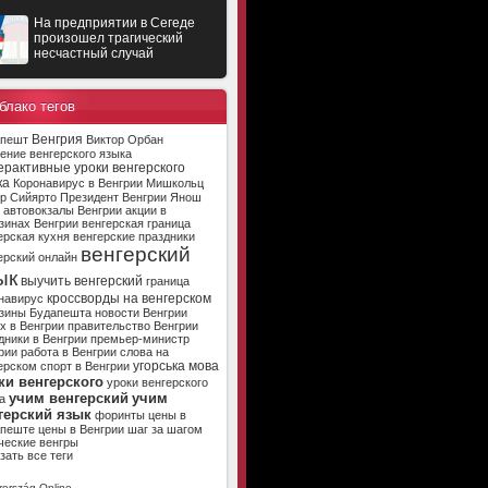
На предприятии в Сегеде
произошел трагический
несчастный случай
блако тегов
Венгрия
апешт
Виктор Орбан
ение венгерского языка
ерактивные уроки венгерского
ка
Коронавирус в Венгрии
Мишкольц
р Сийярто
Президент Венгрии
Янош
автовокзалы Венгрии
акции в
зинах Венгрии
венгерская граница
ерская кухня
венгерские праздники
венгерский
ерский онлайн
ык
выучить венгерский
граница
кроссворды на венгерском
навирус
зины Будапешта
новости Венгрии
х в Венгрии
правительство Венгрии
дники в Венгрии
премьер-министр
рии
работа в Венгрии
слова на
угорська мова
ерском
спорт в Венгрии
ки венгерского
уроки венгерского
учим венгерский
учим
а
герский язык
форинты
цены в
апеште
цены в Венгрии
шаг за шагом
ческие венгры
зать все теги
ország Online