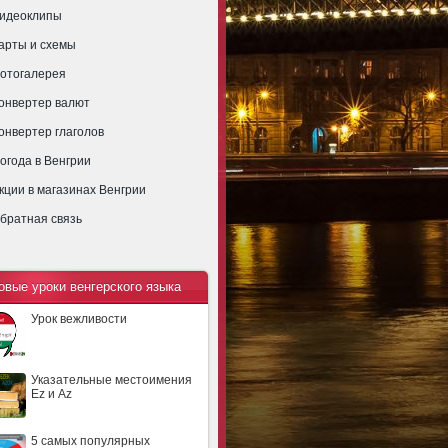
идеоклипы
арты и схемы
отогалерея
онвертер валют
онвертер глаголов
огода в Венгрии
кции в магазинах Венгрии
братная связь
овые уроки венгерского языка
Урок вежливости
Указательные местоимения
Ez и Az
5 самых популярных