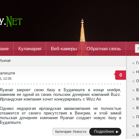
ране
Кулинария
Веб-камеры
Обратная связь
Ryanair
Г
Н
дапеште
0
6, 12:05
О
Ryanair закроет свою базу в Будапеште в конце ноября,
В
заменив ее одной из своих польских дочерних компаний Buzz.
Ирландская компания хочет конкурировать с Wizz Air.
В
В
Однако недорогая ирландская авиакомпания не полностью
откажется от своего присутствия в Венгрии, и этой зимой
П
польская дочерняя компания Ryanair создает новую базу в
Будапеште.
В
Подробнее
Категория:
Новости
В