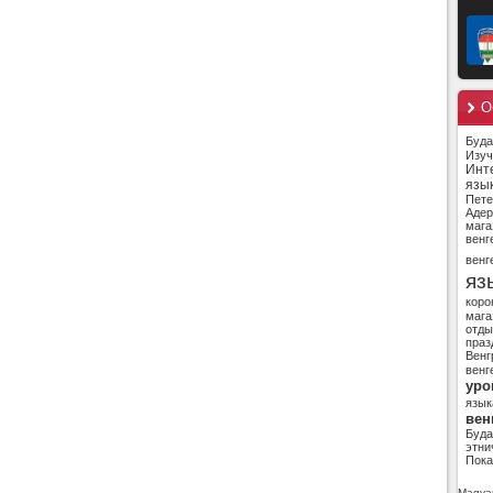
О
Буд
Изуч
Инт
язы
Пете
Адер
мага
венг
венг
яз
коро
мага
отды
праз
Венг
венг
уро
язык
вен
Буд
этни
Пока
Magyar