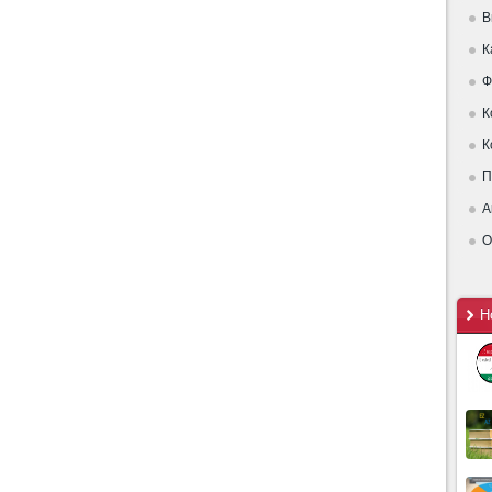
В
К
Ф
К
К
П
А
О
Н