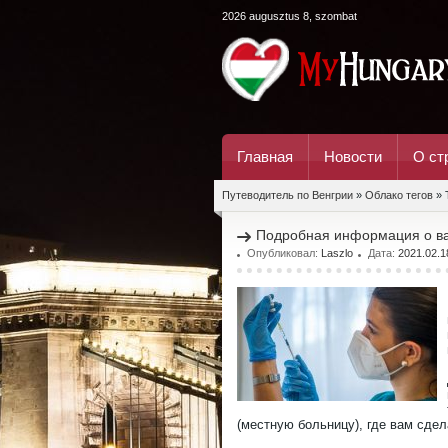
2026 augusztus 8, szombat
Главная
Новости
О ст
Путеводитель по Венгрии
»
Облако тегов
» 
Подробная информация о ва
Опубликовал:
Laszlo
Дата:
2021.02.1
(местную больницу), где вам сдел