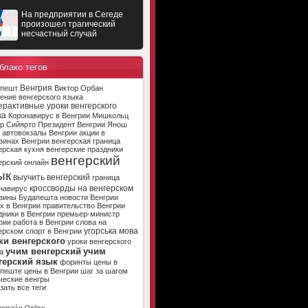
На предприятии в Сегеде
произошел трагический
несчастный случай
блако тегов
Венгрия
апешт
Виктор Орбан
ение венгерского языка
ерактивные уроки венгерского
ка
Коронавирус в Венгрии
Мишкольц
р Сийярто
Президент Венгрии
Янош
автовокзалы Венгрии
акции в
зинах Венгрии
венгерская граница
ерская кухня
венгерские праздники
венгерский
ерский онлайн
ык
выучить венгерский
граница
кроссворды на венгерском
навирус
зины Будапешта
новости Венгрии
х в Венгрии
правительство Венгрии
дники в Венгрии
премьер-министр
рии
работа в Венгрии
слова на
угорська мова
ерском
спорт в Венгрии
ки венгерского
уроки венгерского
учим венгерский
учим
а
герский язык
форинты
цены в
апеште
цены в Венгрии
шаг за шагом
ческие венгры
зать все теги
ország Online