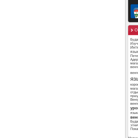
О
Буд
Изуч
Инт
язы
Пете
Адер
мага
венг
венг
яз
коро
мага
отды
праз
Венг
венг
уро
язык
вен
Буд
этни
Пока
Magyar