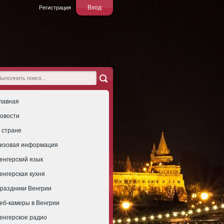
Вход
Регистрация
лавная
овости
 стране
изовая информация
енгерский язык
енгерская кухня
раздники Венгрии
еб-камеры в Венгрии
енгерское радио