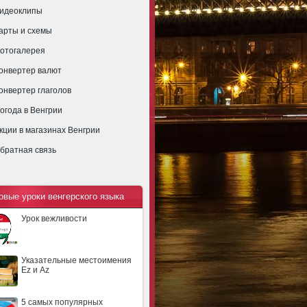
идеоклипы
арты и схемы
отогалерея
онвертер валют
онвертер глаголов
огода в Венгрии
кции в магазинах Венгрии
братная связь
овые уроки венгерского языка
Урок вежливости
Указательные местоимения
Ez и Az
5 самых популярных