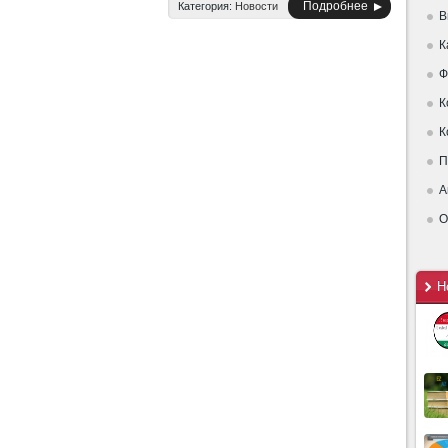
Подробнее
Категория:
Новости
В
К
Ф
К
К
П
А
О
Н