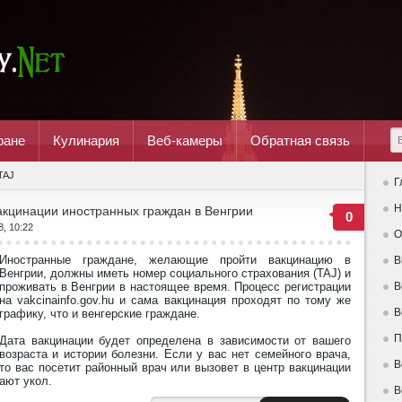
ране
Кулинария
Веб-камеры
Обратная связь
TAJ
Г
Н
кцинации иностранных граждан в Венгрии
0
8, 10:22
О
Иностранные граждане, желающие пройти вакцинацию в
В
Венгрии, должны иметь номер социального страхования (TAJ) и
проживать в Венгрии в настоящее время. Процесс регистрации
В
на vakcinainfo.gov.hu и сама вакцинация проходят по тому же
В
графику, что и венгерские граждане.
П
Дата вакцинации будет определена в зависимости от вашего
возраста и истории болезни. Если у вас нет семейного врача,
В
то вас посетит районный врач или вызовет в центр вакцинации
ают укол.
В