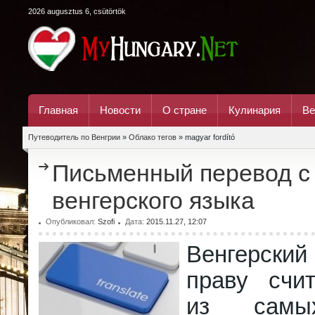
2026 augusztus 6, csütörtök
Главная
Новости
О стране
Кулинария
Ве
Путеводитель по Венгрии
»
Облако тегов
» magyar fordító
Письменный перевод с
венгерского языка
Опубликовал:
Szofi
Дата:
2015.11.27, 12:07
Венгерск
праву счи
из самы