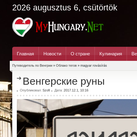
2026 augusztus 6, csütörtök
Главная
Новости
О стране
Кулинария
Ве
Путеводитель по Венгрии
»
Облако тегов
» magyar rovásírás
Венгерские руны
Опубликовал:
Szofi
Дата:
2017.12.1, 10:16