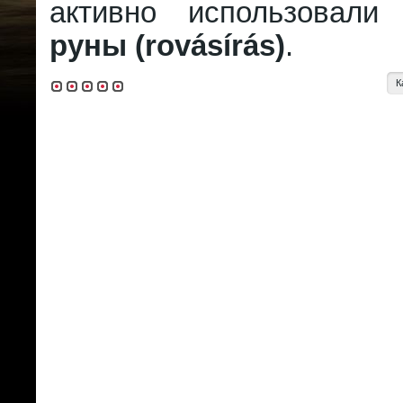
активно использовали
руны (rovásírás)
.
К