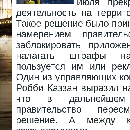
июля прек
деятельность на террит
Такое решение было прин
намерением правитель
заблокировать приложе
налагать штрафы н
пользуется им или рекл
Один из управляющих ко
Робби Каззан выразил н
что в дальнейшем 
правительство перес
решение. А между к