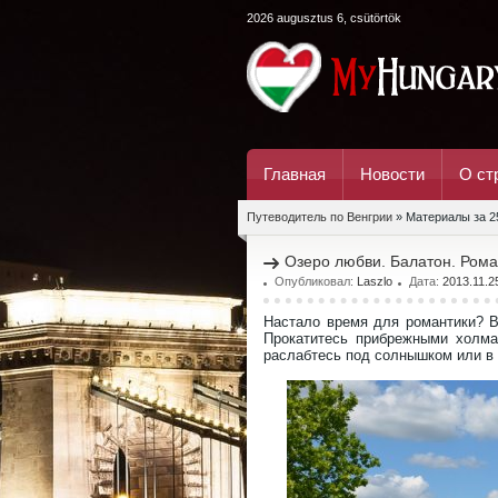
2026 augusztus 6, csütörtök
Главная
Новости
О ст
Путеводитель по Венгрии
» Материалы за 2
Озеро любви. Балатон. Рома
Опубликовал:
Laszlo
Дата:
2013.11.2
Настало время для романтики? В
Прокатитесь прибрежными холма
раслабтесь под солнышком или в 