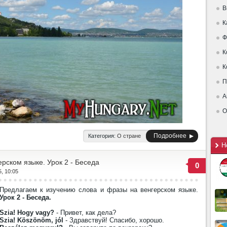
В
К
Ф
К
К
П
А
О
Подробнее
Категория:
О стране
Н
рском языке. Урок 2 - Беседа
0
5, 10:05
Предлагаем к изучению слова и фразы на венгерском языке.
Урок 2 - Беседа.
Szia! Hogy vagy?
- Привет, как дела?
Szia! Köszönöm, jól
- Здравствуй! Спасибо, хорошо.