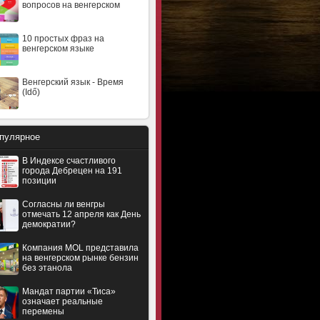
вопросов на венгерском
10 простых фраз на
венгерском языке
Венгерский язык - Время
(Idő)
пулярное
В Индексе счастливого
города Дебрецен на 191
позиции
Согласны ли венгры
отмечать 12 апреля как День
демократии?
Компания MOL представила
на венгерском рынке бензин
без этанола
Мандат партии «Тиса»
означает реальные
перемены