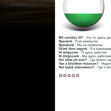
Mit csinálsz itt?
- Что ты здесь д
Nyaralok
- Я на каникулах.
Nyaralunk
- Мы на каникулах.
Üzleti úton vagyok
- Я в командир
Itt dolgozom
- Я здесь работаю.
Itt dolgozunk
- Мы здесь работае
Hol lehet jót enni?
- Где можно хо
Van a közelben múzeum?
- Недал
Hol tudok internetezni?
- Где я мо