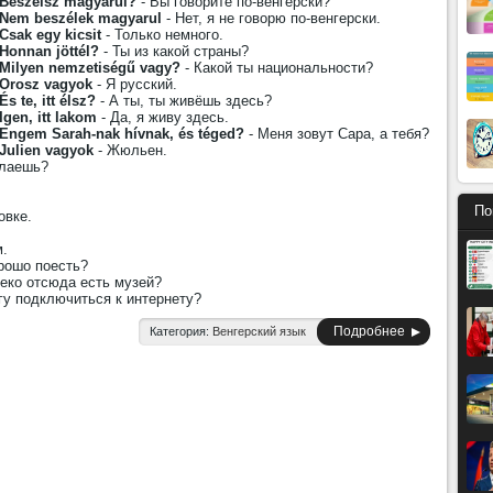
Beszélsz magyarul?
- Вы говорите по-венгерски?
Nem beszélek magyarul
- Нет, я не говорю по-венгерски.
Csak egy kicsit
- Только немного.
Honnan jöttél?
- Ты из какой страны?
Milyen nemzetiségű vagy?
- Какой ты национальности?
Orosz vagyok
- Я русский.
És te, itt élsz?
- А ты, ты живёшь здесь?
Igen, itt lakom
- Да, я живу здесь.
Engem Sarah-nak hívnak, és téged?
- Меня зовут Сара, а тебя?
Julien vagyok
- Жюльен.
елаешь?
По
овке.
м.
рошо поесть?
еко отсюда есть музей?
гу подключиться к интернету?
Подробнее
Категория:
Венгерский язык