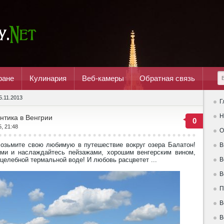
ране
Кулинария
Веб-камеры
Обратная связь
5.11.2013
Г
Н
нтика в Венгрии
0
5, 21:48
О
озьмите свою любимую в путешествие вокруг озера Балатон!
В
ми и наслаждайтесь пейзажами, хорошим венгерским вином,
целебной термальной воде! И любовь расцветет ...
В
В
П
В
В