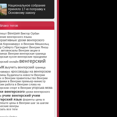
Национальное собрание
приняло 17-ю поправку к
Основному закону
блако тегов
Венгрия
апешт
Виктор Орбан
ение венгерского языка
ерактивные уроки венгерского
ка
Коронавирус в Венгрии
Мишкольц
р Сийярто
Президент Венгрии
Янош
автовокзалы Венгрии
акции в
зинах Венгрии
венгерская граница
ерская кухня
венгерские праздники
венгерский
ерский онлайн
ык
выучить венгерский
граница
кроссворды на венгерском
навирус
зины Будапешта
новости Венгрии
х в Венгрии
правительство Венгрии
дники в Венгрии
премьер-министр
рии
работа в Венгрии
слова на
угорська мова
ерском
спорт в Венгрии
ки венгерского
уроки венгерского
учим венгерский
учим
а
герский язык
форинты
цены в
апеште
цены в Венгрии
шаг за шагом
ческие венгры
зать все теги
ország Online