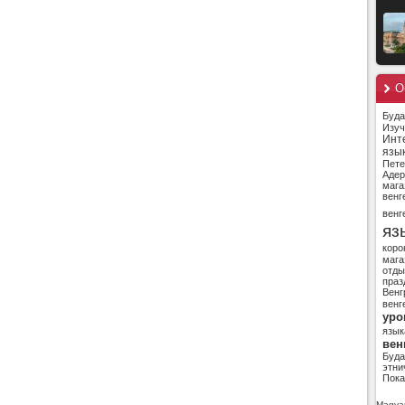
О
Буд
Изуч
Инт
язы
Пете
Адер
мага
венг
венг
яз
коро
мага
отды
праз
Венг
венг
уро
язык
вен
Буд
этни
Пока
Magyar