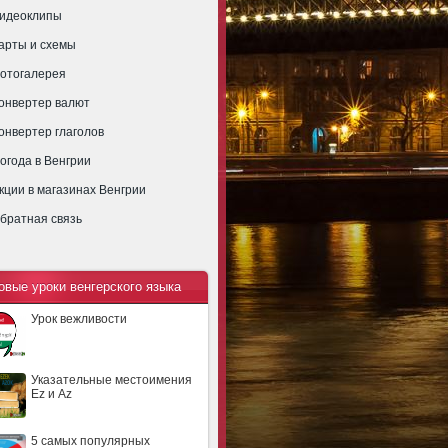
идеоклипы
арты и схемы
отогалерея
онвертер валют
онвертер глаголов
огода в Венгрии
кции в магазинах Венгрии
братная связь
овые уроки венгерского языка
Урок вежливости
Указательные местоимения
Ez и Az
5 самых популярных