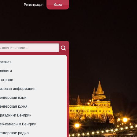
Вход
Регистрация
лавная
овости
 стране
изовая информация
енгерский язык
енгерская кухня
раздники Венгрии
еб-камеры в Венгрии
енгерское радио