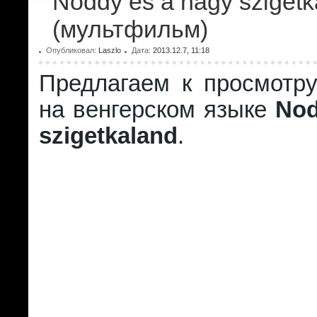
Noddy és a nagy szigetk
(мультфильм)
Опубликовал:
Laszlo
Дата:
2013.12.7, 11:18
Предлагаем к просмотр
на венгерском языке
Nod
szigetkaland
.