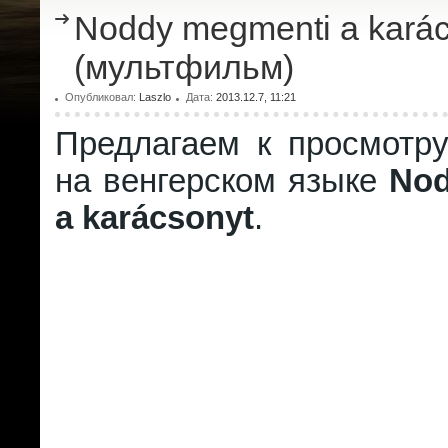
Noddy megmenti a karác
(мультфильм)
Опубликовал:
Laszlo
Дата:
2013.12.7, 11:21
Предлагаем к просмотр
на венгерском языке
Nod
a karácsonyt
.