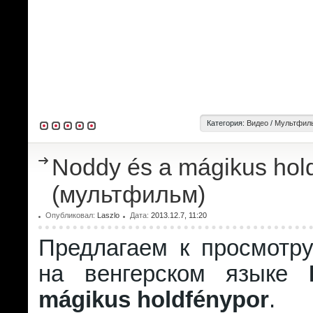
Категория:
Видео
/
Мультфиль
Noddy és a mágikus hol
(мультфильм)
Опубликовал:
Laszlo
Дата:
2013.12.7, 11:20
Предлагаем к просмотр
на венгерском языке
mágikus holdfénypor
.