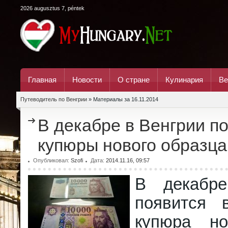
2026 augusztus 7, péntek
Главная
Новости
О стране
Кулинария
Ве
Путеводитель по Венгрии
» Материалы за 16.11.2014
В декабре в Венгрии п
купюры нового образца
Опубликовал:
Szofi
Дата:
2014.11.16, 09:57
В декабр
появится 
купюра н