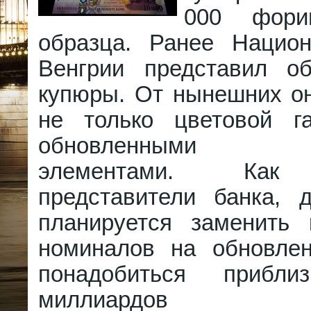
000 фори
образца. Ранее Нацио
Венгрии представил о
купюры. От нынешних он
не только цветовой г
обновленными з
элементами. Как
представители банка, 
планируется заменить
номиналов на обновле
понадобиться прибли
миллиардов фо