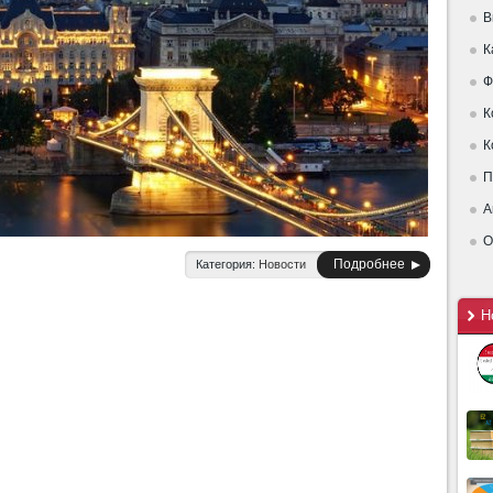
В
К
Ф
К
К
П
А
О
Подробнее
Категория:
Новости
Н