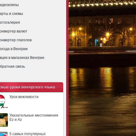
идеоклипы
арты и схемы
отогалерея
онвертер валют
онвертер глаголов
огода в Венгрии
кции в магазинах Венгрии
братная связь
овые уроки венгерского языка
Урок вежливости
Указательные местоимения
Ez и Az
5 самых популярных