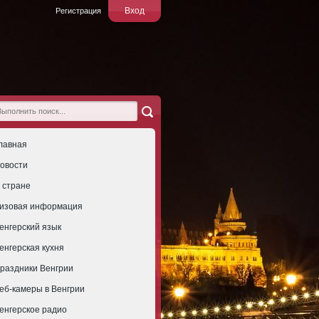
Вход
Регистрация
лавная
овости
 стране
изовая информация
енгерский язык
енгерская кухня
раздники Венгрии
еб-камеры в Венгрии
енгерское радио