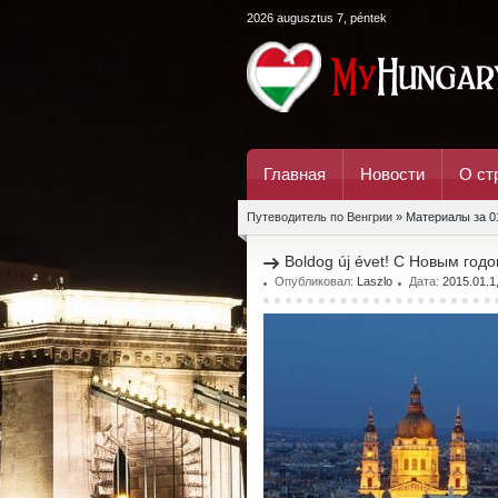
2026 augusztus 7, péntek
Главная
Новости
О ст
Путеводитель по Венгрии
» Материалы за 0
Boldog új évet! С Новым годо
Опубликовал:
Laszlo
Дата:
2015.01.1