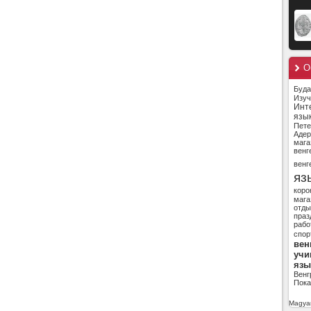
О
Буд
Изуч
Инт
язы
Пете
Адер
мага
венг
венг
яз
коро
мага
отды
праз
рабо
спор
вен
учи
язы
Венг
Пока
Magyar