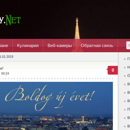
ране
Кулинария
Веб-камеры
Обратная связь
1.01.2015
Г
Н
м!
0
, 00:24
О
В
В
В
П
В
В