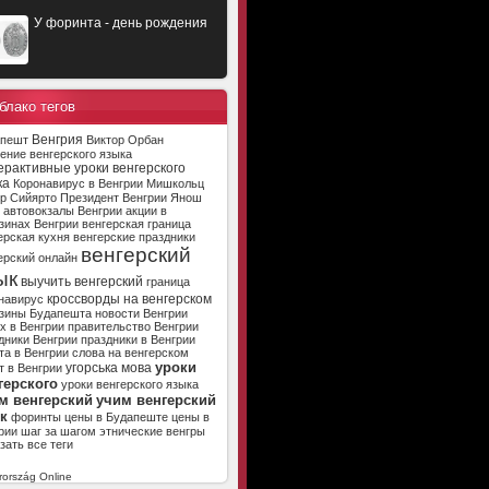
У форинта - день рождения
блако тегов
Венгрия
апешт
Виктор Орбан
ение венгерского языка
ерактивные уроки венгерского
ка
Коронавирус в Венгрии
Мишкольц
р Сийярто
Президент Венгрии
Янош
автовокзалы Венгрии
акции в
зинах Венгрии
венгерская граница
ерская кухня
венгерские праздники
венгерский
ерский онлайн
ык
выучить венгерский
граница
кроссворды на венгерском
навирус
зины Будапешта
новости Венгрии
х в Венгрии
правительство Венгрии
дники Венгрии
праздники в Венгрии
та в Венгрии
слова на венгерском
уроки
угорська мова
т в Венгрии
герского
уроки венгерского языка
м венгерский
учим венгерский
к
форинты
цены в Будапеште
цены в
рии
шаг за шагом
этнические венгры
зать все теги
ország Online