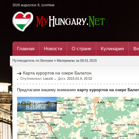
2026 augusztus 8, szombat
Главная
Новости
О стране
Кулинария
Ве
Путеводитель по Венгрии
» Материалы за 09.01.2015
Карта курортов на озере Балатон
Опубликовал:
Laszlo
Дата:
2015.01.9, 20:02
Предлагаем вашему вниманию
карту курортов на озере Балат