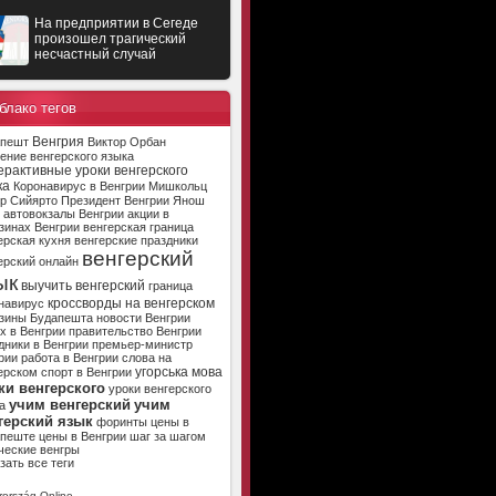
На предприятии в Сегеде
произошел трагический
несчастный случай
блако тегов
Венгрия
апешт
Виктор Орбан
ение венгерского языка
ерактивные уроки венгерского
ка
Коронавирус в Венгрии
Мишкольц
р Сийярто
Президент Венгрии
Янош
автовокзалы Венгрии
акции в
зинах Венгрии
венгерская граница
ерская кухня
венгерские праздники
венгерский
ерский онлайн
ык
выучить венгерский
граница
кроссворды на венгерском
навирус
зины Будапешта
новости Венгрии
х в Венгрии
правительство Венгрии
дники в Венгрии
премьер-министр
рии
работа в Венгрии
слова на
угорська мова
ерском
спорт в Венгрии
ки венгерского
уроки венгерского
учим венгерский
учим
а
герский язык
форинты
цены в
апеште
цены в Венгрии
шаг за шагом
ческие венгры
зать все теги
ország Online