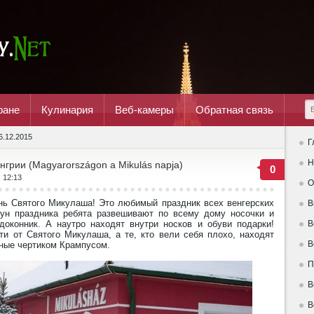
ране
Кулинария
Веб-камеры
Обратная связь
6.12.2015
Г
Н
грии (Magyarországon a Mikulás napja)
0
, 12:13
О
нь Святого Микулаша! Это любимый праздник всех венгерских
В
нун праздника ребята развешивают по всему дому носочки и
оконник. А наутро находят внутри носков и обуви подарки!
В
и от Святого Микулаша, а те, кто вели себя плохо, находят
В
нные чертиком Крампусом.
П
В
В