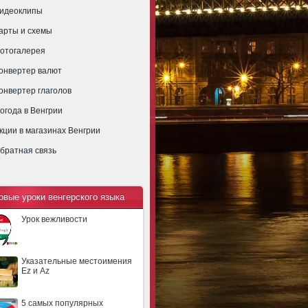
идеоклипы
арты и схемы
отогалерея
онвертер валют
онвертер глаголов
огода в Венгрии
кции в магазинах Венгрии
братная связь
овые уроки венгерского языка
Урок вежливости
Указательные местоимения
Ez и Az
5 самых популярных