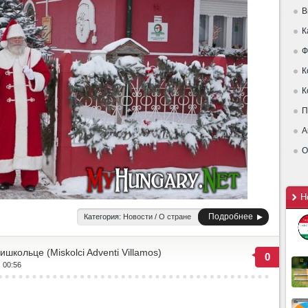
В
К
Ф
К
К
П
А
О
Н
Подробнее
Категория:
Новости
/
О стране
школьце (Miskolci Adventi Villamos)
0
, 00:56