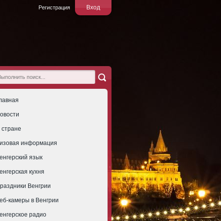
Вход
Регистрация
лавная
овости
 стране
изовая информация
енгерский язык
енгерская кухня
раздники Венгрии
еб-камеры в Венгрии
енгерское радио