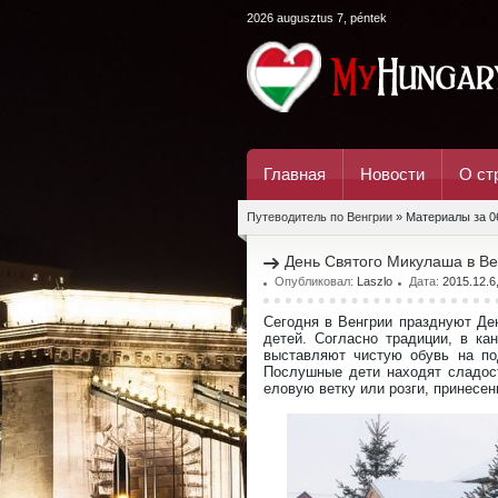
2026 augusztus 7, péntek
Главная
Новости
О ст
Путеводитель по Венгрии
» Материалы за 0
День Святого Микулаша в Вен
Опубликовал:
Laszlo
Дата:
2015.12.6
Сегодня в Венгрии празднуют Де
детей. Согласно традиции, в ка
выставляют чистую обувь на под
Послушные дети находят сладост
еловую ветку или розги, принесе