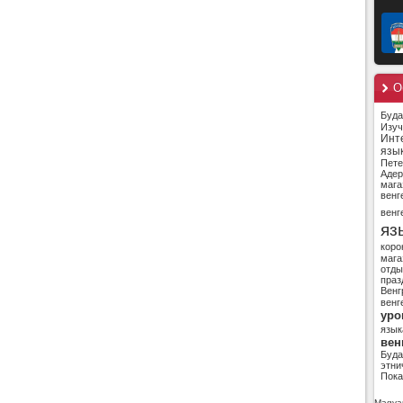
О
Буд
Изуч
Инт
язы
Пете
Адер
мага
венг
венг
яз
коро
мага
отды
праз
Венг
венг
уро
язык
вен
Буд
этни
Пока
Magyar