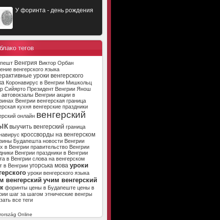
У форинта - день рождения
блако тегов
Венгрия
апешт
Виктор Орбан
ение венгерского языка
ерактивные уроки венгерского
ка
Коронавирус в Венгрии
Мишкольц
р Сийярто
Президент Венгрии
Янош
автовокзалы Венгрии
акции в
зинах Венгрии
венгерская граница
ерская кухня
венгерские праздники
венгерский
ерский онлайн
ык
выучить венгерский
граница
кроссворды на венгерском
навирус
зины Будапешта
новости Венгрии
х в Венгрии
правительство Венгрии
дники Венгрии
праздники в Венгрии
та в Венгрии
слова на венгерском
уроки
угорська мова
т в Венгрии
герского
уроки венгерского языка
м венгерский
учим венгерский
к
форинты
цены в Будапеште
цены в
рии
шаг за шагом
этнические венгры
зать все теги
ország Online