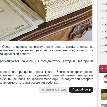
В
К
Ф
К
К
П
А
р Орбан в первом же выступлении своего третьего срока на
автономий и двойного гражданства для венгров, живущих в
О
 Закарпатской области.
регулируется Законом «О гражданстве», который был принят
Н
снован на принципах права крови. Венгерское гражданство
сновании одного из родителей, который имеет венгерское
лизации (ребенок, по крайней мере один из родителей которого
езависимо от страны рождения ребенка).
Подробнее
Категория:
О стране