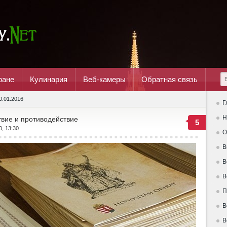
ране
Кулинария
Веб-камеры
Обратная связь
0.01.2016
Г
Н
твие и противодействие
5
0, 13:30
О
В
В
В
П
В
В