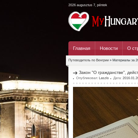
2026 augusztus 7, péntek
Главная
Новости
О ст
Путеводитель по Венгрии
» Материалы за 2
Закон "О гражданстве", дейс
Опубликовал:
Laszlo
Дата:
2016.01.2