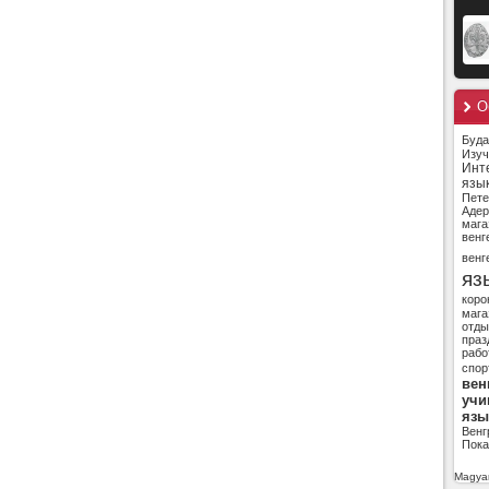
О
Буд
Изуч
Инт
язы
Пете
Адер
мага
венг
венг
яз
коро
мага
отды
праз
рабо
спор
вен
учи
язы
Венг
Пока
Magyar