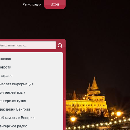
Вход
Регистрация
лавная
овости
 стране
изовая информация
енгерский язык
енгерская кухня
раздники Венгрии
еб-камеры в Венгрии
енгерское радио