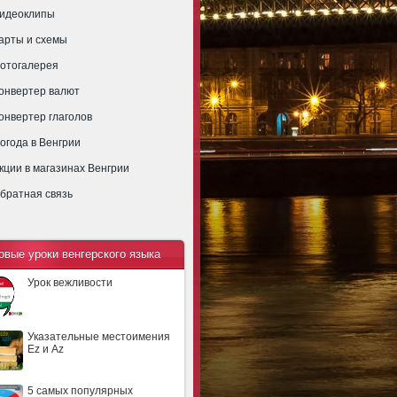
идеоклипы
арты и схемы
отогалерея
онвертер валют
онвертер глаголов
огода в Венгрии
кции в магазинах Венгрии
братная связь
овые уроки венгерского языка
Урок вежливости
Указательные местоимения
Ez и Az
5 самых популярных