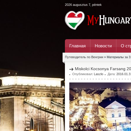
2026 augusztus 7, péntek
Главная
Новости
О ст
Путеводитель по Венгрии
» Материалы за 3
Miskolci Kocsonya Farsang 2
Опубликовал:
Laszlo
Дата:
2016.01.3