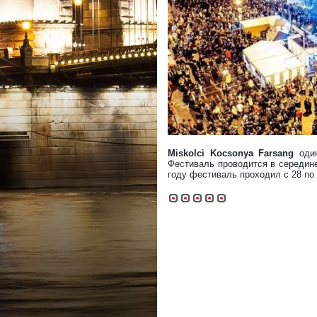
Miskolci Kocsonya Farsang
один
Фестиваль проводится в середине
году фестиваль проходил с 28 по 