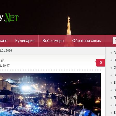
ране
Кулинария
Веб-камеры
Обратная связь
1.01.2016
Г
Н
016
0
1, 20:47
О
В
В
В
П
В
В