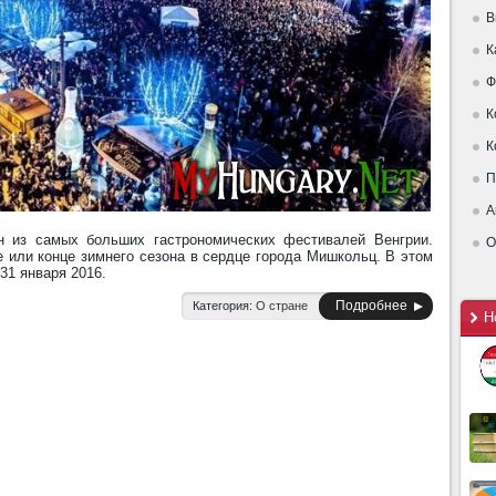
В
К
Ф
К
К
П
А
 из самых больших гастрономических фестивалей Венгрии.
О
 или конце зимнего сезона в сердце города Мишкольц. В этом
31 января 2016.
Подробнее
Категория:
О стране
Н