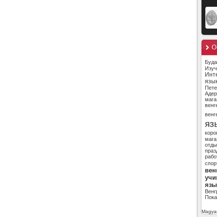
О
Буд
Изуч
Инт
язы
Пете
Адер
мага
венг
венг
яз
коро
мага
отды
праз
рабо
спор
вен
учи
язы
Венг
Пока
Magyar