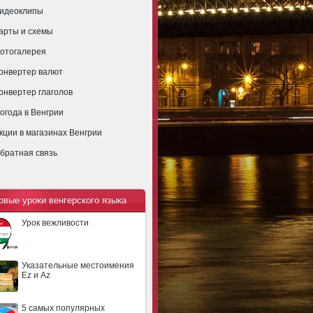
идеоклипы
арты и схемы
отогалерея
онвертер валют
онвертер глаголов
огода в Венгрии
кции в магазинах Венгрии
братная связь
овые уроки венгерского языка
Урок вежливости
Указательные местоимения
Ez и Az
5 самых популярных