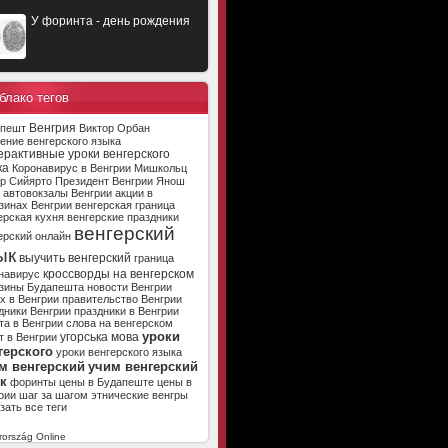
У форинта - день рождения
блако тегов
Венгрия
апешт
Виктор Орбан
ение венгерского языка
ерактивные уроки венгерского
ка
Коронавирус в Венгрии
Мишкольц
р Сийярто
Президент Венгрии
Янош
автовокзалы Венгрии
акции в
зинах Венгрии
венгерская граница
ерская кухня
венгерские праздники
венгерский
ерский онлайн
ык
выучить венгерский
граница
кроссворды на венгерском
навирус
зины Будапешта
новости Венгрии
х в Венгрии
правительство Венгрии
дники Венгрии
праздники в Венгрии
та в Венгрии
слова на венгерском
уроки
угорська мова
т в Венгрии
герского
уроки венгерского языка
м венгерский
учим венгерский
к
форинты
цены в Будапеште
цены в
рии
шаг за шагом
этнические венгры
зать все теги
ország Online