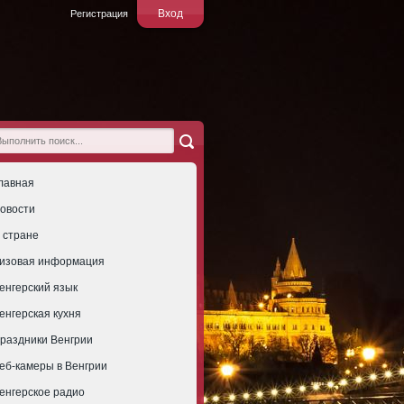
Вход
Регистрация
лавная
овости
 стране
изовая информация
енгерский язык
енгерская кухня
раздники Венгрии
еб-камеры в Венгрии
енгерское радио