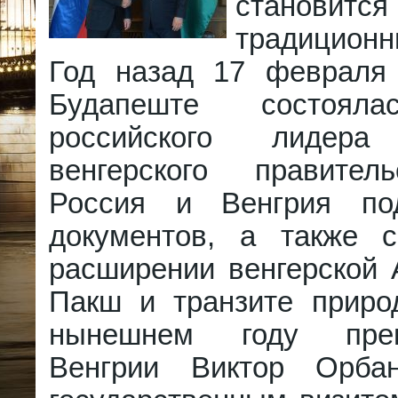
станови
традицион
Год назад 17 февраля
Будапеште состояла
российского лиде
венгерского правител
Россия и Венгрия по
документов, а также 
расширении венгерской 
Пакш и транзите природ
нынешнем году прем
Венгрии Виктор Орб