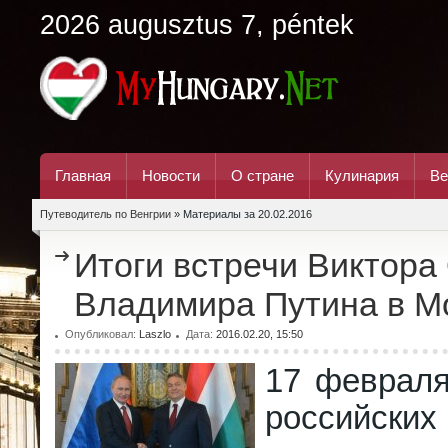
2026 augusztus 7, péntek
Главная
Новости
О стране
Кулинария
Ве
Путеводитель по Венгрии
» Материалы за 20.02.2016
Итоги встречи Виктора
Владимира Путина в М
Опубликовал:
Laszlo
Дата:
2016.02.20, 15:50
17 февраля
российски