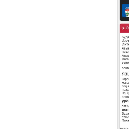
О
Буд
Изуч
Инт
язы
Пете
Адер
мага
венг
венг
яз
коро
мага
отды
праз
Венг
венг
уро
язык
вен
Буд
этни
Пока
Magyar