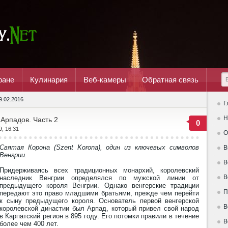
ране
Кулинария
Веб-камеры
Обратная связь
9.02.2016
Г
Н
 Арпадов. Часть 2
0
9, 16:31
О
Святая Корона (Szent Korona), один из ключевых символов
В
Венгрии.
В
Придерживаясь всех традиционных монархий, королевский
В
наследник Венгрии определялся по мужской линии от
предыдущего короля Венгрии. Однако венгерские традиции
П
передают это право младшими братьями, прежде чем перейти
к сыну предыдущего короля. Основатель первой венгерской
В
королевской династии был Арпад, который привел свой народ
в Карпатский регион в 895 году. Его потомки правили в течение
В
более чем 400 лет.