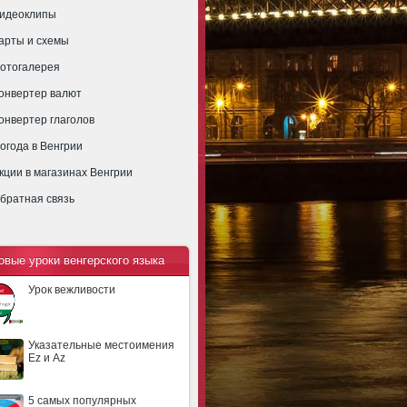
идеоклипы
арты и схемы
отогалерея
онвертер валют
онвертер глаголов
огода в Венгрии
кции в магазинах Венгрии
братная связь
овые уроки венгерского языка
Урок вежливости
Указательные местоимения
Ez и Az
5 самых популярных