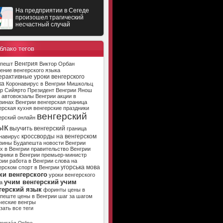
На предприятии в Сегеде
произошел трагический
несчастный случай
блако тегов
Венгрия
апешт
Виктор Орбан
ение венгерского языка
ерактивные уроки венгерского
ка
Коронавирус в Венгрии
Мишкольц
р Сийярто
Президент Венгрии
Янош
автовокзалы Венгрии
акции в
зинах Венгрии
венгерская граница
ерская кухня
венгерские праздники
венгерский
ерский онлайн
ык
выучить венгерский
граница
кроссворды на венгерском
навирус
зины Будапешта
новости Венгрии
х в Венгрии
правительство Венгрии
дники в Венгрии
премьер-министр
рии
работа в Венгрии
слова на
угорська мова
ерском
спорт в Венгрии
ки венгерского
уроки венгерского
учим венгерский
учим
а
герский язык
форинты
цены в
апеште
цены в Венгрии
шаг за шагом
ческие венгры
зать все теги
ország Online