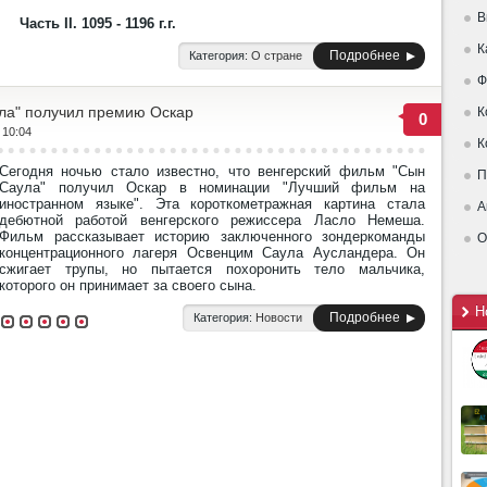
В
Часть II. 1095 - 1196 г.г.
К
Подробнее
Категория:
О стране
Ф
ла" получил премию Оскар
К
0
 10:04
К
Сегодня ночью стало известно, что венгерский фильм "Сын
П
Саула" получил Оскар в номинации "Лучший фильм на
иностранном языке". Эта короткометражная картина стала
А
дебютной работой венгерского режиссера Ласло Немеша.
Фильм рассказывает историю заключенного зондеркоманды
О
концентрационного лагеря Освенцим Саула Аусландера. Он
сжигает трупы, но пытается похоронить тело мальчика,
которого он принимает за своего сына.
Н
Подробнее
Категория:
Новости