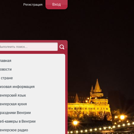
Вход
Регистрация
лавная
овости
 стране
изовая информация
енгерский язык
енгерская кухня
раздники Венгрии
еб-камеры в Венгрии
енгерское радио