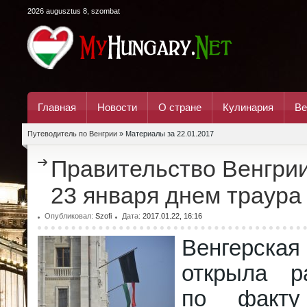
2026 augusztus 8, szombat
Главная
Новости
О стране
Кулинария
Ве
Путеводитель по Венгрии
» Материалы за 22.01.2017
Правительство Венгри
23 января днем траура
Опубликовал:
Szofi
Дата:
2017.01.22, 16:16
Венгерск
открыла р
по факту