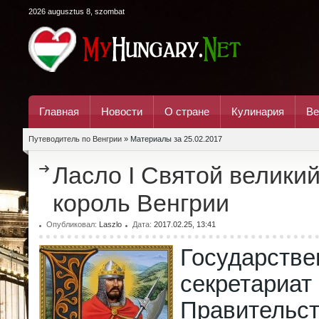
2026 augusztus 8, szombat
Главная
Новости
О стране
Кулинария
Ве
Путеводитель по Венгрии
» Материалы за 25.02.2017
Ласло I Святой велики
король Венгрии
Опубликовал:
Laszlo
Дата:
2017.02.25, 13:41
Государств
секретариат
Правительс