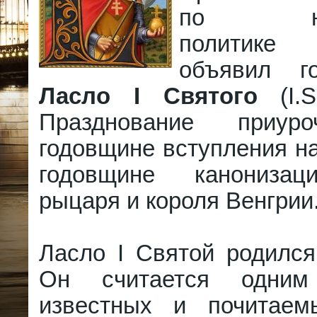
по наци
политике
объявил г
Ласло I Святого
(I.S
Празднование приур
годовщине вступления на
годовщине канонизац
рыцаря и короля Венгрии
Ласло I Святой родился
Он считается одни
известных и почитаем