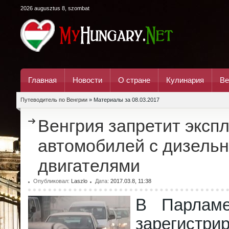
2026 augusztus 8, szombat
Главная
Новости
О стране
Кулинария
Ве
Путеводитель по Венгрии
» Материалы за 08.03.2017
Венгрия запретит эксп
автомобилей с дизель
двигателями
Опубликовал:
Laszlo
Дата:
2017.03.8, 11:38
В Парламе
зарегистри