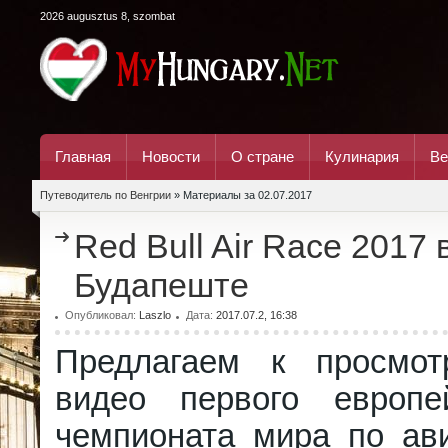
2026 augusztus 8, szombat
Главная
Новости
О стране
Кулинария
Ве
Путеводитель по Венгрии
» Материалы за 02.07.2017
Red Bull Air Race 2017 
Будапеште
Опубликовал:
Laszlo
Дата:
2017.07.2, 16:38
Предлагаем к просмот
видео первого европе
чемпионата мира по ав