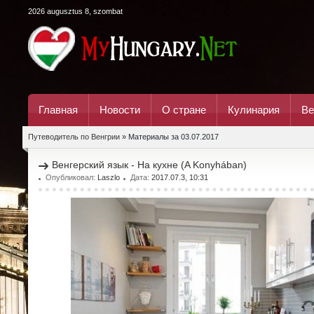
2026 augusztus 8, szombat
Главная
Новости
О стране
Кулинария
Ве
Путеводитель по Венгрии
» Материалы за 03.07.2017
Венгерский язык - На кухне (A Konyhában)
Опубликовал:
Laszlo
Дата:
2017.07.3, 10:31