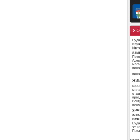
О
Буд
Изуч
Инт
язы
Пете
Адер
мага
венг
венг
яз
коро
мага
отды
праз
Венг
венг
уро
язык
вен
Буд
этни
Пока
Magyar