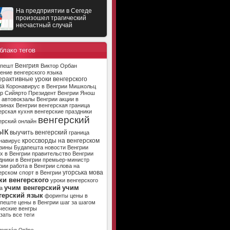
На предприятии в Сегеде
произошел трагический
несчастный случай
блако тегов
Венгрия
апешт
Виктор Орбан
ение венгерского языка
ерактивные уроки венгерского
ка
Коронавирус в Венгрии
Мишкольц
р Сийярто
Президент Венгрии
Янош
автовокзалы Венгрии
акции в
зинах Венгрии
венгерская граница
ерская кухня
венгерские праздники
венгерский
ерский онлайн
ык
выучить венгерский
граница
кроссворды на венгерском
навирус
зины Будапешта
новости Венгрии
х в Венгрии
правительство Венгрии
дники в Венгрии
премьер-министр
рии
работа в Венгрии
слова на
угорська мова
ерском
спорт в Венгрии
ки венгерского
уроки венгерского
учим венгерский
учим
а
герский язык
форинты
цены в
апеште
цены в Венгрии
шаг за шагом
ческие венгры
зать все теги
ország Online