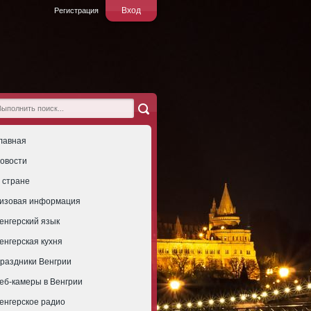
Вход
Регистрация
лавная
овости
 стране
изовая информация
енгерский язык
енгерская кухня
раздники Венгрии
еб-камеры в Венгрии
енгерское радио