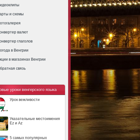
идеоклипы
арты и схемы
отогалерея
онвертер валют
онвертер глаголов
огода в Венгрии
кции в магазинах Венгрии
братная связь
овые уроки венгерского языка
Урок вежливости
Указательные местоимения
Ez и Az
5 самых популярных