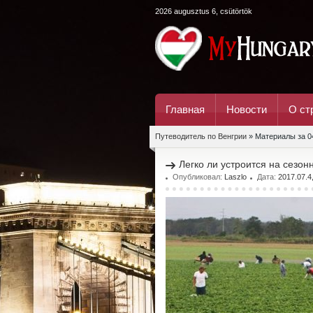
2026 augusztus 6, csütörtök
Главная
Новости
О ст
Путеводитель по Венгрии
» Материалы за 0
Легко ли устроится на сезо
Опубликовал:
Laszlo
Дата:
2017.07.4