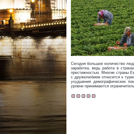
Сегодня большое количество люде
заработка, ведь работа в стран
престижностью. Многие страны Е
с дружелюбием относится к тури
ухудшения демографических пок
уровне принимаются ограничител