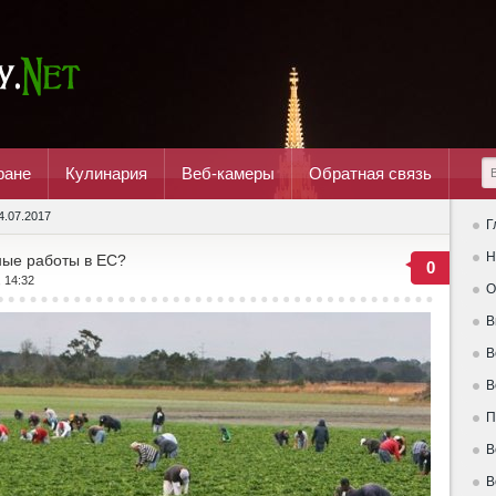
ране
Кулинария
Веб-камеры
Обратная связь
4.07.2017
Г
Н
нные работы в ЕС?
0
, 14:32
О
В
В
В
П
В
В