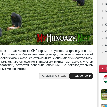
В
К
Ф
К
К
П
А
й из стран бывшего СНГ стремятся уехать за границу с целью
О
ах ЕС приносит более высокие доходы, характеризуется своей
вропейского Союза, со стабильным экономическим состоянием,
стам, однако отношение к трудовым мигрантам, даже с учетом
азателей, остается довольно сложным. На законодательном
Н
ьные мероприятия.
Подробнее
Категория:
О стране