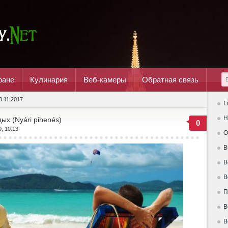
ране
Кулинария
Веб-камеры
Обратная связь
0.11.2017
Г
Н
ых (Nyári pihenés)
0
0, 10:13
О
В
В
В
П
В
В