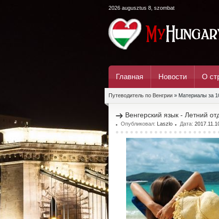
2026 augusztus 8, szombat
Главная
Новости
О ст
Путеводитель по Венгрии
» Материалы за 1
Венгерский язык - Летний отд
Опубликовал:
Laszlo
Дата:
2017.11.1