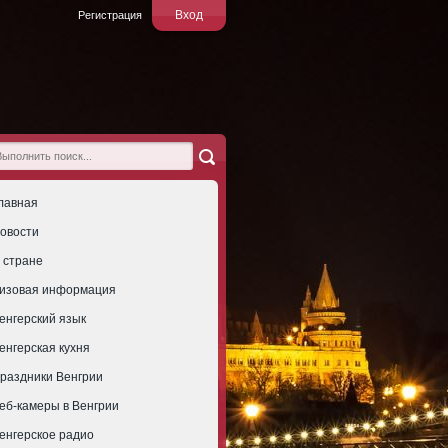
Вход
Регистрация
лавная
овости
 стране
изовая информация
енгерский язык
енгерская кухня
раздники Венгрии
еб-камеры в Венгрии
енгерское радио