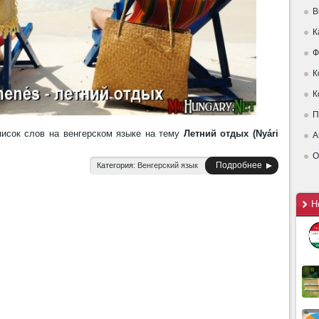
В
К
Ф
К
К
П
исок слов на венгерском языке на тему
Летний отдых (Nyári
А
О
Подробнее
Категория:
Венгерский язык
Н