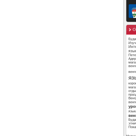
О
Буд
Изуч
Инт
язы
Пете
Адер
мага
венг
венг
яз
коро
мага
отды
праз
Венг
венг
уро
язык
вен
Буд
этни
Пока
Magyar