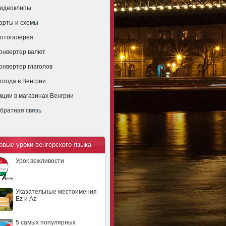
идеоклипы
арты и схемы
отогалерея
онвертер валют
онвертер глаголов
огода в Венгрии
кции в магазинах Венгрии
братная связь
овые уроки венгерского языка
Урок вежливости
Указательные местоимения
Ez и Az
5 самых популярных