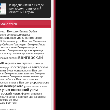
На предприятии в Сегеде
произошел трагический
несчастный случай
блако тегов
Венгрия
апешт
Виктор Орбан
ение венгерского языка
ерактивные уроки венгерского
ка
Коронавирус в Венгрии
Мишкольц
р Сийярто
Президент Венгрии
Янош
автовокзалы Венгрии
акции в
зинах Венгрии
венгерская граница
ерская кухня
венгерские праздники
венгерский
ерский онлайн
ык
выучить венгерский
граница
кроссворды на венгерском
навирус
зины Будапешта
новости Венгрии
х в Венгрии
правительство Венгрии
дники в Венгрии
премьер-министр
рии
работа в Венгрии
слова на
угорська мова
ерском
спорт в Венгрии
ки венгерского
уроки венгерского
учим венгерский
учим
а
герский язык
форинты
цены в
апеште
цены в Венгрии
шаг за шагом
ческие венгры
зать все теги
ország Online