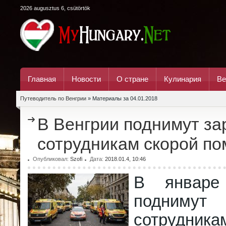
2026 augusztus 6, csütörtök
Главная
Новости
О стране
Кулинария
Ве
Путеводитель по Венгрии
» Материалы за 04.01.2018
В Венгрии поднимут за
сотрудникам скорой п
Опубликовал:
Szofi
Дата:
2018.01.4, 10:46
В январе
подниму
сотрудни