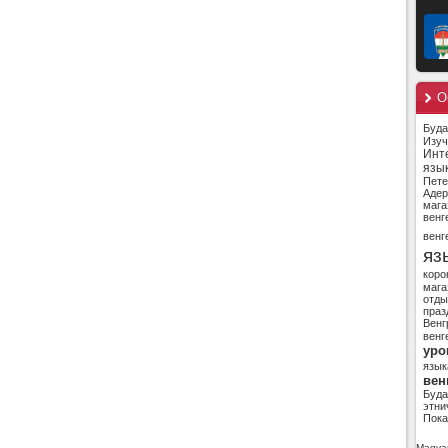
О
Буд
Изуч
Инт
язы
Пете
Адер
мага
венг
венг
яз
коро
мага
отды
праз
Венг
венг
уро
язык
вен
Буд
этни
Пока
Magyar