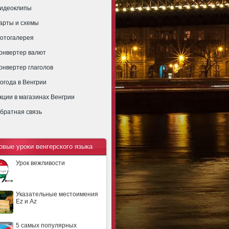
идеоклипы
арты и схемы
отогалерея
онвертер валют
онвертер глаголов
огода в Венгрии
кции в магазинах Венгрии
братная связь
овые уроки венгерского языка
Урок вежливости
Указательные местоимения
Ez и Az
5 самых популярных