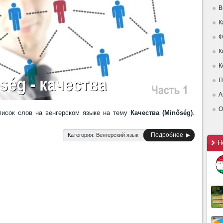
В
К
Ф
К
К
П
А
О
исок слов на венгерском языке на тему
Качества (Minőség)
.
Подробнее
Категория:
Венгерский язык
Н