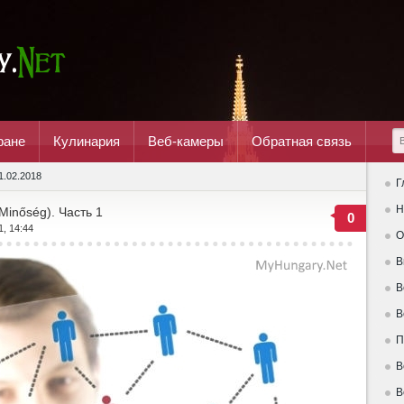
ране
Кулинария
Веб-камеры
Обратная связь
1.02.2018
Г
Н
Minőség). Часть 1
0
1, 14:44
О
В
В
В
П
В
В