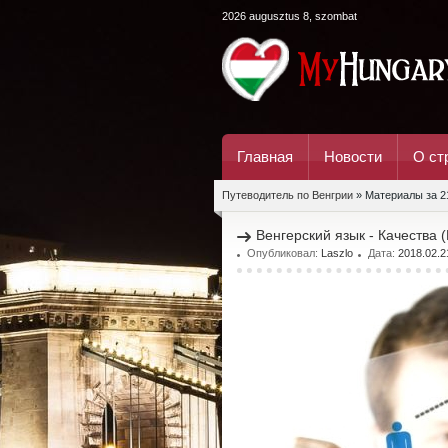
2026 augusztus 8, szombat
Главная
Новости
О ст
Путеводитель по Венгрии
» Материалы за 2
Венгерский язык - Качества (
Опубликовал:
Laszlo
Дата:
2018.02.2