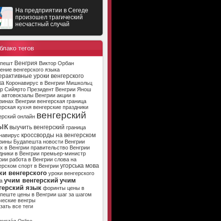
На предприятии в Сегеде
произошел трагический
несчастный случай
блако тегов
Венгрия
апешт
Виктор Орбан
ение венгерского языка
ерактивные уроки венгерского
ка
Коронавирус в Венгрии
Мишкольц
р Сийярто
Президент Венгрии
Янош
автовокзалы Венгрии
акции в
зинах Венгрии
венгерская граница
ерская кухня
венгерские праздники
венгерский
ерский онлайн
ык
выучить венгерский
граница
кроссворды на венгерском
навирус
зины Будапешта
новости Венгрии
х в Венгрии
правительство Венгрии
дники в Венгрии
премьер-министр
рии
работа в Венгрии
слова на
угорська мова
ерском
спорт в Венгрии
ки венгерского
уроки венгерского
учим венгерский
учим
а
герский язык
форинты
цены в
апеште
цены в Венгрии
шаг за шагом
ческие венгры
зать все теги
ország Online