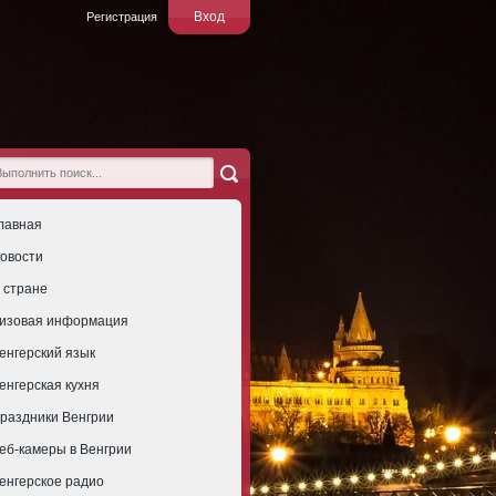
Вход
Регистрация
лавная
овости
 стране
изовая информация
енгерский язык
енгерская кухня
раздники Венгрии
еб-камеры в Венгрии
енгерское радио