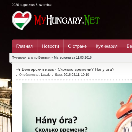
2026 augusztus 8, szombat
Главная
Новости
О стране
Кулинария
Ве
Путеводитель по Венгрии
» Материалы за 11.03.2018
Венгерский язык - Сколько времени? Hány óra?
Опубликовал:
Laszlo
Дата:
2018.03.11, 10:10