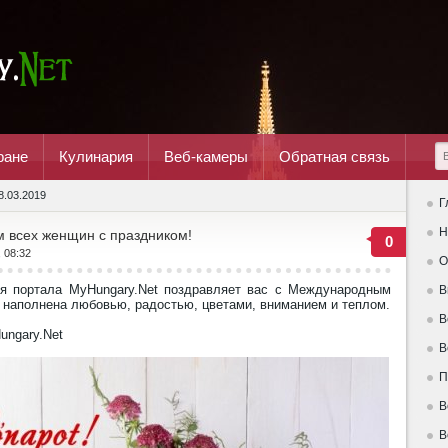
ране
Кулинария
Веб-камеры
Обратная связь
8.03.2019
Г
Н
м всех женщин с праздником!
0
, 08:32
О
я портала MyHungary.Net поздравляет вас с Международным
В
 наполнена любовью, радостью, цветами, вниманием и теплом.
В
ungary.Net
В
П
В
В