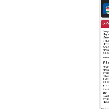
О
Буд
Изуч
Инт
язы
Пете
Адер
мага
венг
венг
яз
коро
мага
отды
праз
Венг
венг
уро
язык
вен
Буд
этни
Пока
Magyar