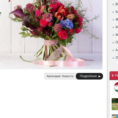
В
К
Ф
К
К
П
А
О
Н
Подробнее
Категория:
Новости