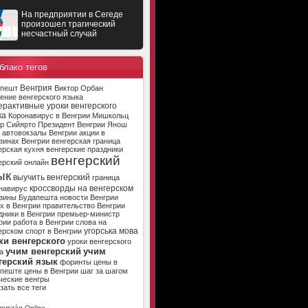
На предприятии в Сегеде
произошел трагический
несчастный случай
блако тегов
Венгрия
апешт
Виктор Орбан
ение венгерского языка
ерактивные уроки венгерского
ка
Коронавирус в Венгрии
Мишкольц
р Сийярто
Президент Венгрии
Янош
автовокзалы Венгрии
акции в
зинах Венгрии
венгерская граница
ерская кухня
венгерские праздники
венгерский
ерский онлайн
ык
выучить венгерский
граница
кроссворды на венгерском
навирус
зины Будапешта
новости Венгрии
х в Венгрии
правительство Венгрии
дники в Венгрии
премьер-министр
рии
работа в Венгрии
слова на
угорська мова
ерском
спорт в Венгрии
ки венгерского
уроки венгерского
учим венгерский
учим
а
герский язык
форинты
цены в
апеште
цены в Венгрии
шаг за шагом
ческие венгры
зать все теги
ország Online