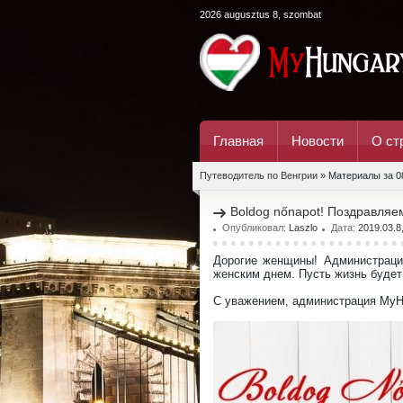
2026 augusztus 8, szombat
Главная
Новости
О ст
Путеводитель по Венгрии
» Материалы за 0
Boldog nőnapot! Поздравляе
Опубликовал:
Laszlo
Дата:
2019.03.8
Дорогие женщины! Администраци
женским днем. Пусть жизнь будет
С уважением, администрация MyH