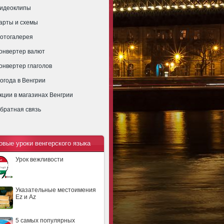
идеоклипы
арты и схемы
отогалерея
онвертер валют
онвертер глаголов
огода в Венгрии
кции в магазинах Венгрии
братная связь
овые уроки венгерского языка
Урок вежливости
Указательные местоимения
Ez и Az
5 самых популярных