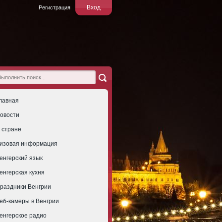
Вход
Регистрация
лавная
овости
 стране
изовая информация
енгерский язык
енгерская кухня
раздники Венгрии
еб-камеры в Венгрии
енгерское радио