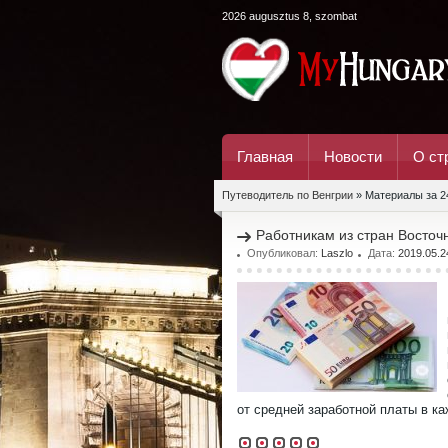
2026 augusztus 8, szombat
Главная
Новости
О ст
Путеводитель по Венгрии
» Материалы за 2
Работникам из стран Восточ
Опубликовал:
Laszlo
Дата:
2019.05.2
от средней заработной платы в к