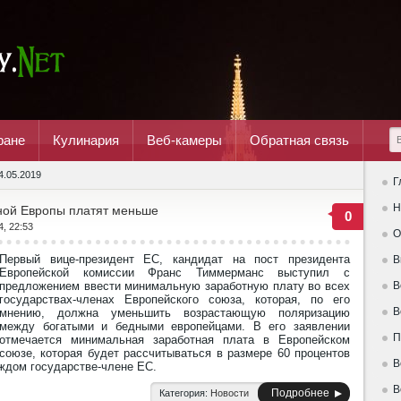
ране
Кулинария
Веб-камеры
Обратная связь
4.05.2019
Г
Н
ной Европы платят меньше
0
4, 22:53
О
Первый вице-президент ЕС, кандидат на пост президента
В
Европейской комиссии Франс Тиммерманс выступил с
предложением ввести минимальную заработную плату во всех
В
государствах-членах Европейского союза, которая, по его
В
мнению, должна уменьшить возрастающую поляризацию
между богатыми и бедными европейцами. В его заявлении
П
отмечается минимальная заработная плата в Европейском
союзе, которая будет рассчитываться в размере 60 процентов
В
аждом государстве-члене ЕС.
В
Подробнее
Категория:
Новости