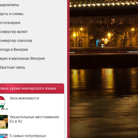
идеоклипы
арты и схемы
отогалерея
онвертер валют
онвертер глаголов
огода в Венгрии
кции в магазинах Венгрии
братная связь
овые уроки венгерского языка
Урок вежливости
Указательные местоимения
Ez и Az
5 самых популярных