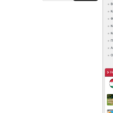
В
К
Ф
К
К
П
А
О
Н