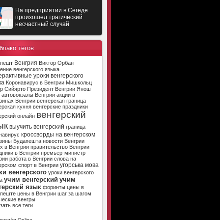
На предприятии в Сегеде
произошел трагический
несчастный случай
блако тегов
Венгрия
апешт
Виктор Орбан
ение венгерского языка
ерактивные уроки венгерского
ка
Коронавирус в Венгрии
Мишкольц
р Сийярто
Президент Венгрии
Янош
автовокзалы Венгрии
акции в
зинах Венгрии
венгерская граница
ерская кухня
венгерские праздники
венгерский
ерский онлайн
ык
выучить венгерский
граница
кроссворды на венгерском
навирус
зины Будапешта
новости Венгрии
х в Венгрии
правительство Венгрии
дники в Венгрии
премьер-министр
рии
работа в Венгрии
слова на
угорська мова
ерском
спорт в Венгрии
ки венгерского
уроки венгерского
учим венгерский
учим
а
герский язык
форинты
цены в
апеште
цены в Венгрии
шаг за шагом
ческие венгры
зать все теги
ország Online