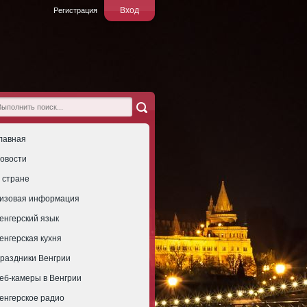
Вход
Регистрация
лавная
овости
 стране
изовая информация
енгерский язык
енгерская кухня
раздники Венгрии
еб-камеры в Венгрии
енгерское радио