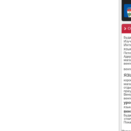
О
Буд
Изуч
Инт
язы
Пете
Адер
мага
венг
венг
яз
коро
мага
отды
праз
Венг
венг
уро
язык
вен
Буд
этни
Пока
Magyar