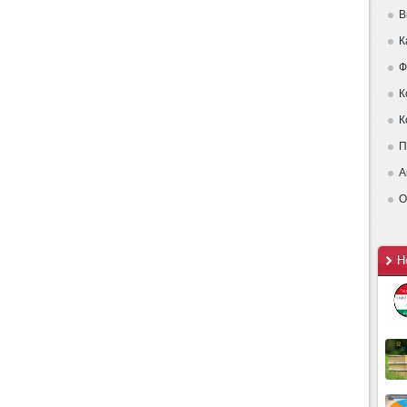
В
К
Ф
К
К
П
А
О
Н