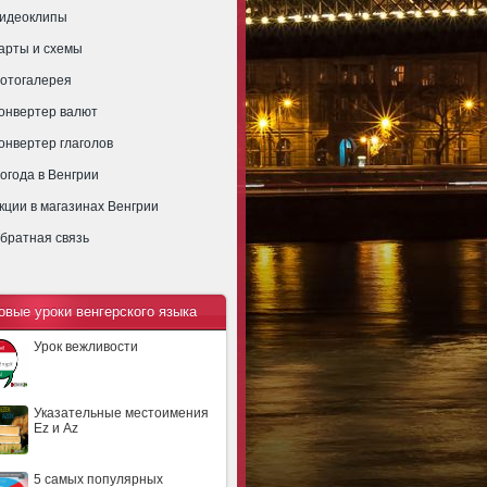
идеоклипы
арты и схемы
отогалерея
онвертер валют
онвертер глаголов
огода в Венгрии
кции в магазинах Венгрии
братная связь
овые уроки венгерского языка
Урок вежливости
Указательные местоимения
Ez и Az
5 самых популярных