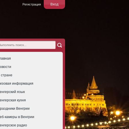
Вход
Регистрация
лавная
овости
 стране
изовая информация
енгерский язык
енгерская кухня
раздники Венгрии
еб-камеры в Венгрии
енгерское радио