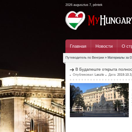
2026 augusztus 7, péntek
Главная
Новости
О ст
Путеводитель по Венгрии
» Материалы за 0
В Будапеште открыта полно
Опубликовал:
Laszlo
Дата:
2019.10.3