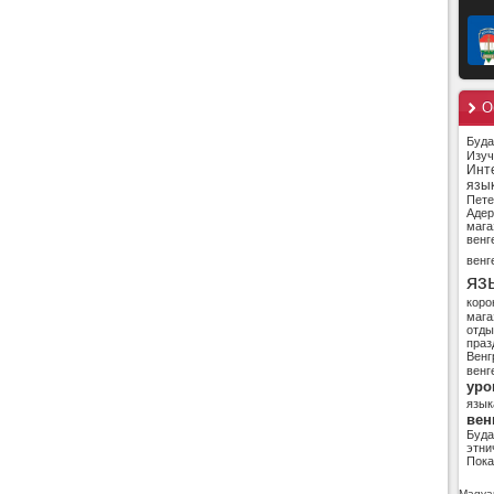
О
Буд
Изуч
Инт
язы
Пете
Адер
мага
венг
венг
яз
коро
мага
отды
праз
Венг
венг
уро
язык
вен
Буд
этни
Пока
Magyar