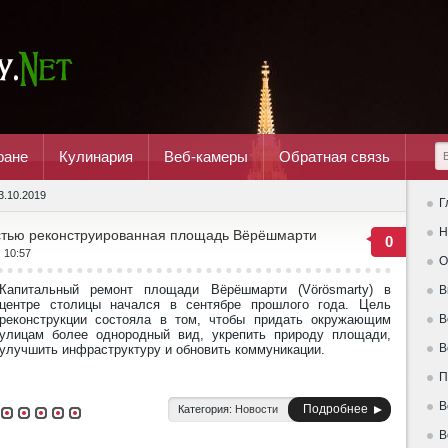
ране
Кулинария
Веб-камеры
Обратная связь
3.10.2019
Г
Н
стью реконструированная площадь Вёрёшмарти
0
, 10:57
О
Капитальный ремонт площади Вёрёшмарти (Vörösmarty) в
В
центре столицы начался в сентябре прошлого года. Цель
реконструкции состояла в том, чтобы придать окружающим
В
улицам более однородный вид, укрепить природу площади,
В
улучшить инфраструктуру и обновить коммуникации.
П
В
Подробнее
Категория:
Новости
В