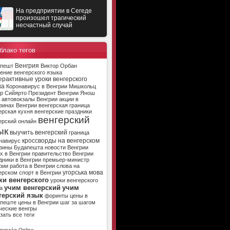
На предприятии в Сегеде
произошел трагический
несчастный случай
блако тегов
Венгрия
апешт
Виктор Орбан
ение венгерского языка
ерактивные уроки венгерского
ка
Коронавирус в Венгрии
Мишкольц
р Сийярто
Президент Венгрии
Янош
автовокзалы Венгрии
акции в
зинах Венгрии
венгерская граница
ерская кухня
венгерские праздники
венгерский
ерский онлайн
ык
выучить венгерский
граница
кроссворды на венгерском
навирус
зины Будапешта
новости Венгрии
х в Венгрии
правительство Венгрии
дники в Венгрии
премьер-министр
рии
работа в Венгрии
слова на
угорська мова
ерском
спорт в Венгрии
ки венгерского
уроки венгерского
учим венгерский
учим
а
герский язык
форинты
цены в
апеште
цены в Венгрии
шаг за шагом
ческие венгры
зать все теги
ország Online