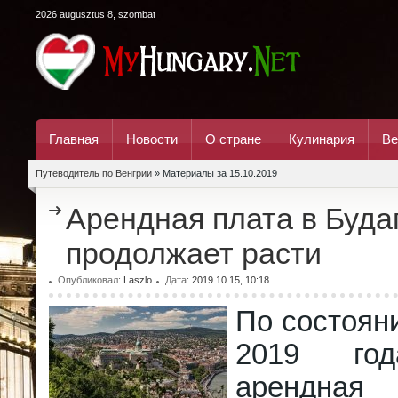
2026 augusztus 8, szombat
Главная
Новости
О стране
Кулинария
Ве
Путеводитель по Венгрии
» Материалы за 15.10.2019
Арендная плата в Буд
продолжает расти
Опубликовал:
Laszlo
Дата:
2019.10.15, 10:18
По состоян
2019 год
арендна