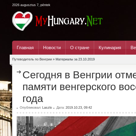
2026 augusztus 7, péntek
Главная
Новости
О стране
Кулинария
Ве
Путеводитель по Венгрии
» Материалы за 23.10.2019
Сегодня в Венгрии отм
памяти венгерского во
года
Опубликовал:
Laszlo
Дата:
2019.10.23, 09:42