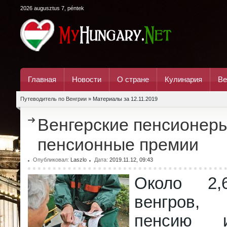
2026 augusztus 7, péntek
Главная
Новости
О стране
Кулинария
Ве
Путеводитель по Венгрии
» Материалы за 12.11.2019
Венгерские пенсионеры
пенсионные премии
Опубликовал:
Laszlo
Дата:
2019.11.12, 09:43
Около 2,
венгров,
пенсию 