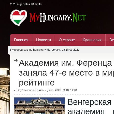
2026 augusztus 10, hétfő
Главная
Новости
О стране
Кулинария
Ве
Путеводитель по Венгрии
» Материалы за 18.03.2020
Академия им. Ференца
заняла 47-е место в м
рейтинге
Опубликовал:
Laszlo
Дата:
2020.03.18, 11:18
Венгерская
академия 