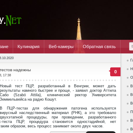
ране
Кулинария
Веб-камеры
Обратная связь
3.10.2020
Г
Н
-тестов надежны
0
3, 17:38
О
Новый тест ПЦР, разработанный в Венгрии, может дать
В
результаты намного быстрее и проще, - заявил доктор Аттила
Сабо (Szabó Attila), клинический ректор Университета
В
Земмельвейса на радио Кошут.
В
В ПЦР-тестах для обнаружения патогена используется
П
вирусный наследственный материал (РНК), а это требовало
двухэтапной процедуры, при проведении, разработанного
В
с-теста ПЦР, процедура становится одностадийной, нет
аким образом, весь процесс занимает около двух часов.
В