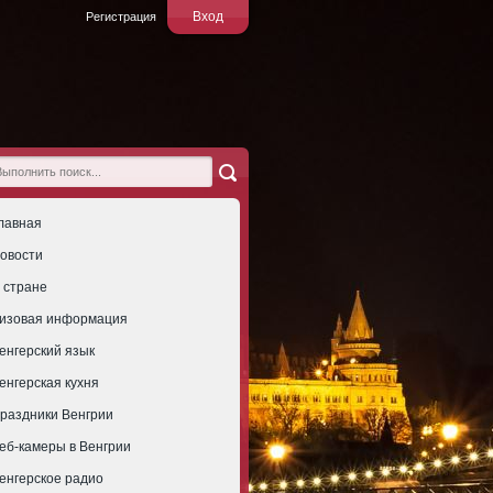
Вход
Регистрация
лавная
овости
 стране
изовая информация
енгерский язык
енгерская кухня
раздники Венгрии
еб-камеры в Венгрии
енгерское радио