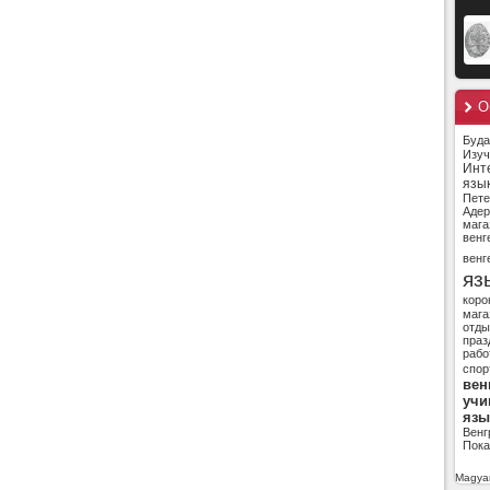
О
Буд
Изуч
Инт
язы
Пете
Адер
мага
венг
венг
яз
коро
мага
отды
праз
рабо
спор
вен
учи
язы
Венг
Пока
Magyar