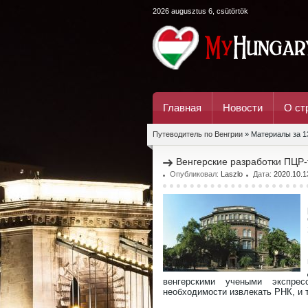
2026 augusztus 6, csütörtök
Главная
Новости
О ст
Путеводитель по Венгрии
» Материалы за 1
Венгерские разработки ПЦР
Опубликовал:
Laszlo
Дата:
2020.10.1
венгерскими учеными экспрес
необходимости извлекать РНК, и т