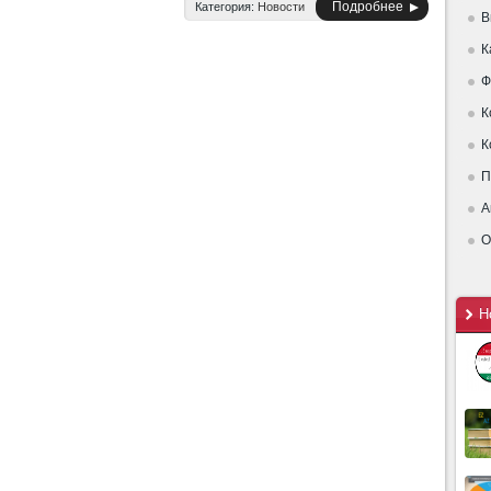
Подробнее
Категория:
Новости
В
К
Ф
К
К
П
А
О
Н