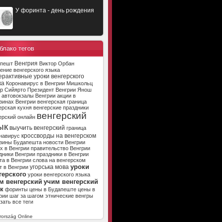
У форинта - день рождения
блако тегов
Венгрия
апешт
Виктор Орбан
ение венгерского языка
ерактивные уроки венгерского
ка
Коронавирус в Венгрии
Мишкольц
р Сийярто
Президент Венгрии
Янош
автовокзалы Венгрии
акции в
зинах Венгрии
венгерская граница
ерская кухня
венгерские праздники
венгерский
ерский онлайн
ык
выучить венгерский
граница
кроссворды на венгерском
навирус
зины Будапешта
новости Венгрии
х в Венгрии
правительство Венгрии
дники Венгрии
праздники в Венгрии
та в Венгрии
слова на венгерском
уроки
угорська мова
т в Венгрии
герского
уроки венгерского языка
м венгерский
учим венгерский
к
форинты
цены в Будапеште
цены в
рии
шаг за шагом
этнические венгры
зать все теги
ország Online