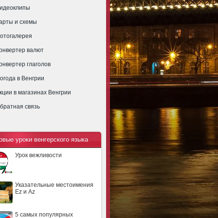
идеоклипы
арты и схемы
отогалерея
онвертер валют
онвертер глаголов
огода в Венгрии
кции в магазинах Венгрии
братная связь
овые уроки венгерского языка
Урок вежливости
Указательные местоимения
Ez и Az
5 самых популярных