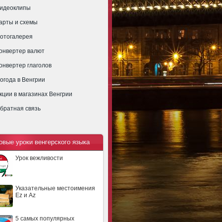
идеоклипы
арты и схемы
отогалерея
онвертер валют
онвертер глаголов
огода в Венгрии
кции в магазинах Венгрии
братная связь
овые уроки венгерского языка
Урок вежливости
Указательные местоимения
Ez и Az
5 самых популярных