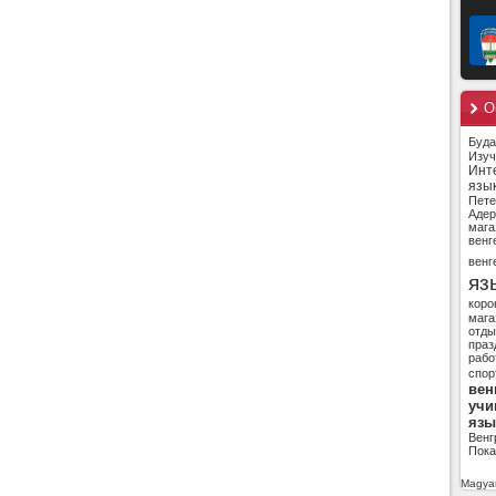
О
Буд
Изуч
Инт
язы
Пете
Адер
мага
венг
венг
яз
коро
мага
отды
праз
рабо
спор
вен
учи
язы
Венг
Пока
Magyar