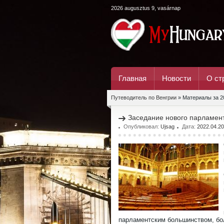
2026 augusztus 9, vasárnap
Главная
Новости
О ст
Путеводитель по Венгрии
» Материалы за 2
Заседание нового парламент
Опубликовал:
Ujsag
Дата:
2022.04.20
парламентским большинством, бо