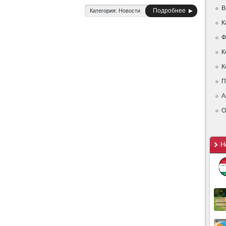
В
Подробнее
Категория:
Новости
К
Ф
К
К
П
А
О
Н