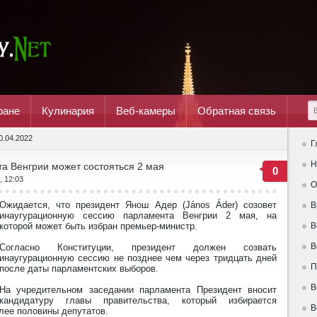
ране
Кулинария
Веб-камеры
Обратная связь
0.04.2022
Г
Н
а Венгрии может состояться 2 мая
0
, 12:03
О
Ожидается, что президент Янош Адер (János Áder) созовет
В
инаугурационную сессию парламента Венгрии 2 мая, на
которой может быть избран премьер-министр.
В
В
Согласно Конституции, президент должен созвать
инаугурационную сессию не позднее чем через тридцать дней
П
после даты парламентских выборов.
В
На учредительном заседании парламента Президент вносит
кандидатуру главы правительства, который избирается
В
лее половины депутатов.