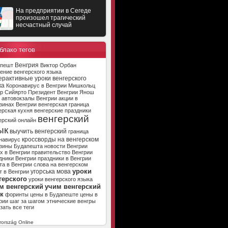
На предприятии в Сегеде
произошел трагический
несчастный случай
блако тегов
Венгрия
апешт
Виктор Орбан
ение венгерского языка
ерактивные уроки венгерского
ка
Коронавирус в Венгрии
Мишкольц
р Сийярто
Президент Венгрии
Янош
автовокзалы Венгрии
акции в
зинах Венгрии
венгерская граница
ерская кухня
венгерские праздники
венгерский
ерский онлайн
ык
выучить венгерский
граница
кроссворды на венгерском
навирус
зины Будапешта
новости Венгрии
х в Венгрии
правительство Венгрии
дники Венгрии
праздники в Венгрии
та в Венгрии
слова на венгерском
уроки
угорська мова
т в Венгрии
герского
уроки венгерского языка
м венгерский
учим венгерский
к
форинты
цены в Будапеште
цены в
рии
шаг за шагом
этнические венгры
зать все теги
ország Online