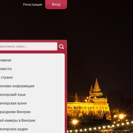
Вход
Регистрация
лавная
овости
 стране
изовая информация
енгерский язык
енгерская кухня
раздники Венгрии
еб-камеры в Венгрии
енгерское радио