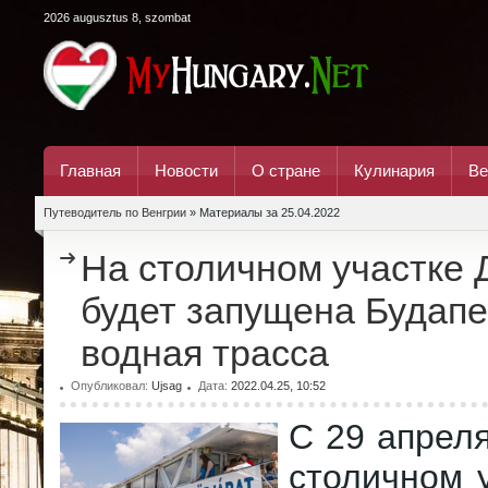
2026 augusztus 8, szombat
Главная
Новости
О стране
Кулинария
Ве
Путеводитель по Венгрии
» Материалы за 25.04.2022
На столичном участке 
будет запущена Будап
водная трасса
Опубликовал:
Ujsag
Дата:
2022.04.25, 10:52
С 29 апреля
столичном 