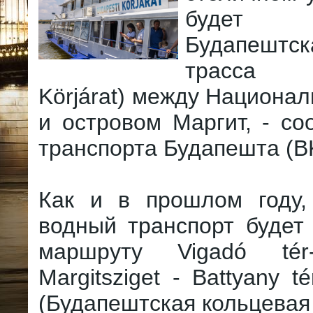
будет 
Будапешт
трасса 
Körjárat) между Национа
и островом Маргит, - с
транспорта Будапешта (B
Как и в прошлом году,
водный транспорт будет
маршруту Vigadó tér
Margitsziget - Battyany té
(Будапештская кольцевая 