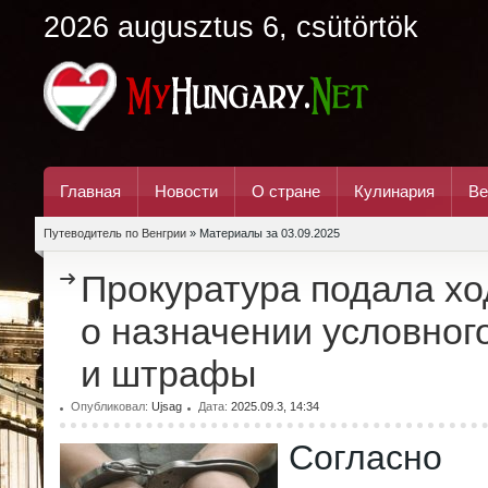
2026 augusztus 6, csütörtök
Главная
Новости
О стране
Кулинария
Ве
Путеводитель по Венгрии
» Материалы за 03.09.2025
Прокуратура подала хо
о назначении условног
и штрафы
Опубликовал:
Ujsag
Дата:
2025.09.3, 14:34
Согласно