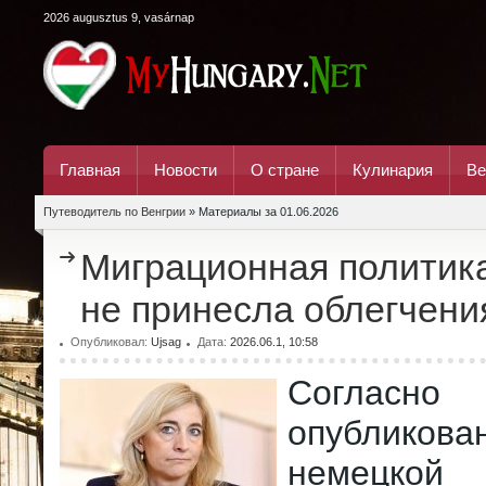
2026 augusztus 9, vasárnap
Главная
Новости
О стране
Кулинария
Ве
Путеводитель по Венгрии
» Материалы за 01.06.2026
Миграционная политик
не принесла облегчени
Опубликовал:
Ujsag
Дата:
2026.06.1, 10:58
Согласно 
опублик
немецко