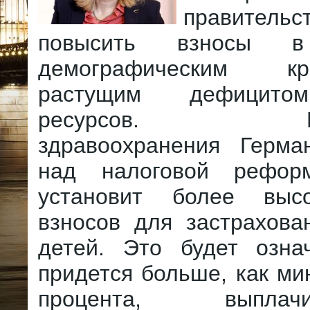
правительс
повысить взносы 
демографическим 
растущим дефицито
ресурсов. Мини
здравоохранения Герма
над налоговой реформ
установит более выс
взносов для застрахова
детей. Это будет озна
придется больше, как м
процента, выпла