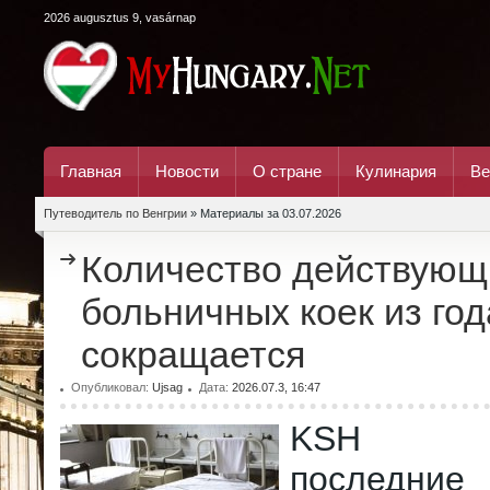
2026 augusztus 9, vasárnap
Главная
Новости
О стране
Кулинария
Ве
Путеводитель по Венгрии
» Материалы за 03.07.2026
Количество действующ
больничных коек из год
сокращается
Опубликовал:
Ujsag
Дата:
2026.07.3, 16:47
KSH опу
последни