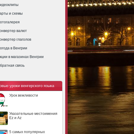
идеоклипы
арты и схемы
отогалерея
онвертер валют
онвертер глаголов
огода в Венгрии
кции в магазинах Венгрии
братная связь
овые уроки венгерского языка
Урок вежливости
Указательные местоимения
Ez и Az
5 самых популярных