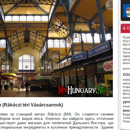
О
Буд
Изуч
Инт
язы
Пете
Адер
мага
венг
венг
яз
коро
мага
отды
праз
Венг
венг
уро
Rákóczi téri Vásárcsarnok)
язык
вен
ямо за станцией метро Rákóczi (M4). Он славится своими
Буд
этни
ором всех видов мяса. Конечно, вы найдете здесь отличные
Пока
ествует даже магазин для любителей Дальнего Востока, где
специальные ингредиенты и кухонные принадлежности. Здание
Magyar