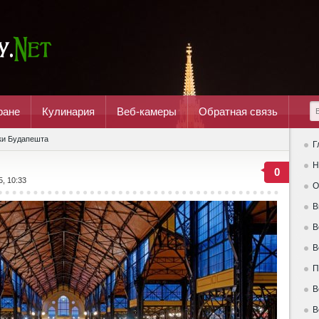
ране
Кулинария
Веб-камеры
Обратная связь
ки Будапешта
Г
Н
0
5, 10:33
О
В
В
В
П
В
В