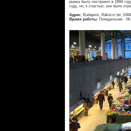
рынка было построено в 1894 год
году, но, к счастью, оно было от
Адрес
: Budapest, Rákóczi tér, 1084
Время работы
: Понедельник - 06: