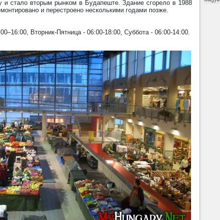
у и стало вторым рынком в Будапеште. Здание сгорело в 1988
ремонтировано и перестроено несколькими годами позже.
00–16:00, Вторник-Пятница - 06:00-18:00, Суббота - 06:00-14:00.