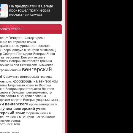
На предприятии в Сегеде
произошел трагический
несчастный случай
блако тегов
Венгрия
апешт
Виктор Орбан
ение венгерского языка
ерактивные уроки венгерского
ка
Коронавирус в Венгрии
Мишкольц
р Сийярто
Президент Венгрии
Янош
автовокзалы Венгрии
акции в
зинах Венгрии
венгерская граница
ерская кухня
венгерские праздники
венгерский
ерский онлайн
ык
выучить венгерский
граница
кроссворды на венгерском
навирус
зины Будапешта
новости Венгрии
х в Венгрии
правительство Венгрии
дники в Венгрии
премьер-министр
рии
работа в Венгрии
слова на
угорська мова
ерском
спорт в Венгрии
ки венгерского
уроки венгерского
учим венгерский
учим
а
герский язык
форинты
цены в
апеште
цены в Венгрии
шаг за шагом
ческие венгры
зать все теги
ország Online