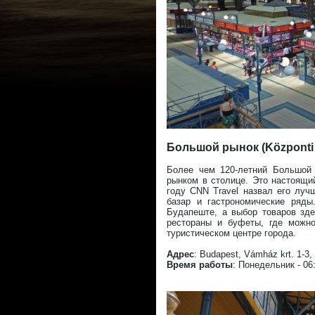
Большой рынок (Központi 
Более чем 120-летний Большой
рынком в столице. Это настоящи
году CNN Travel назвал его луч
базар и гастрономические ряды
Будапеште, а выбор товаров зд
рестораны и буфеты, где можно
туристическом центре города.
Адрес
: Budapest, Vámház krt. 1-3,
Время работы
: Понедельник - 06: