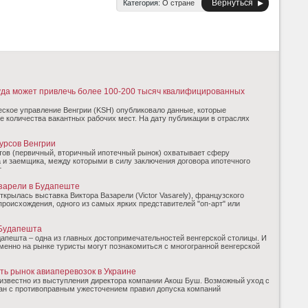
Вернуться
Категория:
О стране
уда может привлечь более 100-200 тысяч квалифицированных
еское управление Венгрии (KSH) опубликовало данные, которые
е количества вакантных рабочих мест. На дату публикации в отраслях
урсов Венгрии
тов (первичный, вторичный ипотечный рынок) охватывает сферу
 и заемщика, между которыми в силу заключения договора ипотечного
т
зарели в Будапеште
ткрылась выставка Виктора Вазарели (Victor Vasarely), французского
происхождения, одного из самых ярких представителей "оп-арт" или
Будапешта
апешта – одна из главных достопримечательностей венгерской столицы. И
именно на рынке туристы могут познакомиться с многогранной венгерской
уть рынок авиаперевозок в Украине
 известно из выступления директора компании Акош Буш. Возможный уход с
зан с противоправным ужесточением правил допуска компаний