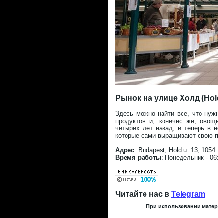
Рынок на улице Холд (Hold
Здесь можно найти все, что нуж
продуктов и, конечно же, овощ
четырех лет назад, и теперь в 
которые сами выращивают свою пр
Адрес
: Budapest, Hold u. 13, 1054
Время работы
: Понедельник - 06:
Читайте нас в
Telegram
При использовании матери