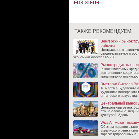
ТАКЖЕ РЕКОМЕНДУЕМ:
Венгерский рынок тр
рабочих
Центральное статистич
свидетельствуют о рост
экономики имеется 65 700
Рынок кредитных рес
Рынок ипотечных креди
деятельности кредитора
кредитования возникаю
Выставка Виктора Ва
18 марта в Будапеште о
художника венгерского 
оптического искусства.
Центральный рынок 
Центральный рынок Буд
это не случайно, ведь 
культурой. Здесь
Wizz Air может покин
Об этом недавно стало
украинского рынка свя
зарегистрированных в