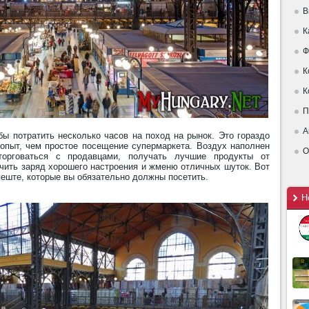
В
К
Ф
К
К
П
А
обы потратить несколько часов на поход на рынок. Это гораздо
опыт, чем простое посещение супермаркета. Воздух наполнен
О
орговаться с продавцами, получать лучшие продукты от
чить заряд хорошего настроения и жменю отличных шуток. Вот
еште, которые вы обязательно должны посетить.
Н