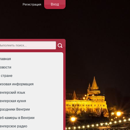
Вход
Регистрация
лавная
овости
 стране
изовая информация
енгерский язык
енгерская кухня
раздники Венгрии
еб-камеры в Венгрии
енгерское радио