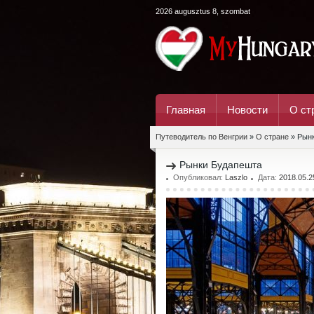
2026 augusztus 8, szombat
Главная
Новости
О ст
Путеводитель по Венгрии
»
О стране
» Рын
Рынки Будапешта
Опубликовал:
Laszlo
Дата:
2018.05.2