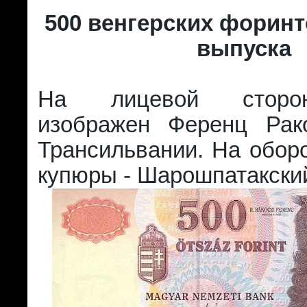
500 венгерских форинт
выпуска
На лицевой сторо
изображен Ференц Рако
Трансильвании. На обор
купюры - Шарошпатакский