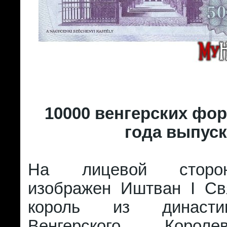
10000 венгерских фор
года выпуск
На лицевой сторо
изображен Иштван I Св
король из династ
Венгерского Корол