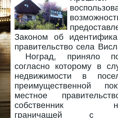
воспользов
возможност
предоставл
Законом об идентифика
правительство села Вис
Ноград, приняло пос
согласно которому в сл
недвижимости в посе
преимущественной по
местное правительст
собственник недв
граничащей с пр