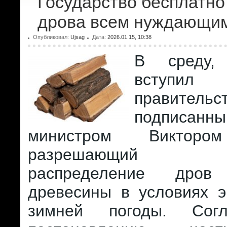
Государство бесплатно
дрова всем нуждающи
Опубликовал:
Ujsag
Дата:
2026.01.15, 10:38
В среду,
вступи
правительс
подписанн
министром Викторо
разрешающий бе
распределение дро
древесины в условиях э
зимней погоды. Сог