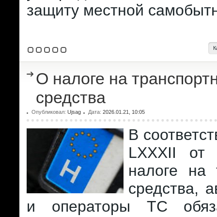
защиту местной самобытн
К
О налоге на транспорт
средства
Опубликовал:
Ujsag
Дата:
2026.01.21, 10:05
В соответст
LXXXII от
налоге на 
средства, 
и операторы ТС обяз