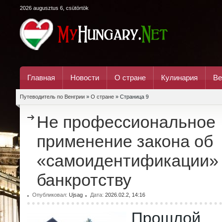
2026 augusztus 6, csütörtök
Главная
Новости
О стране
Кулинария
Ве
Путеводитель по Венгрии
»
О стране
» Страница 9
Не профессиональное
применение закона об
«самоидентификации» 
банкротству
Опубликовал:
Ujsag
Дата:
2026.02.2, 14:16
Прошлой