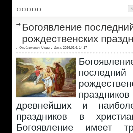
К
Богоявление последни
рождественских празд
Опубликовал:
Ujsag
Дата:
2026.01.6, 14:17
Богоявл
послед
рождествен
празднико
древнейших и наибол
праздников в христиа
Богоявление имеет тр