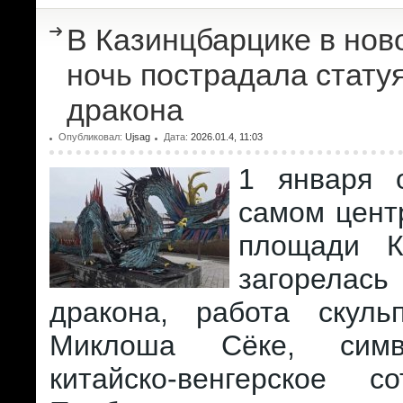
В Казинцбарцике в но
ночь пострадала статуя
дракона
Опубликовал:
Ujsag
Дата:
2026.01.4, 11:03
1 января 
самом цент
площади К
загорел
дракона, работа скуль
Миклоша Сёке, симв
китайско-венгерское со