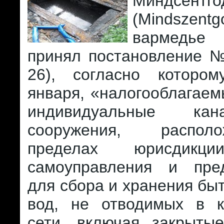
Миндсентг
(Mindsze
вармедь
принял постановление №
26), согласно которо
января, «налогооблагае
индивидуальные кана
сооружения, распо
пределах юрисдикци
самоуправления и пре
для сбора и хранения бы
вод, не отводимых в 
сети, включая закрыты