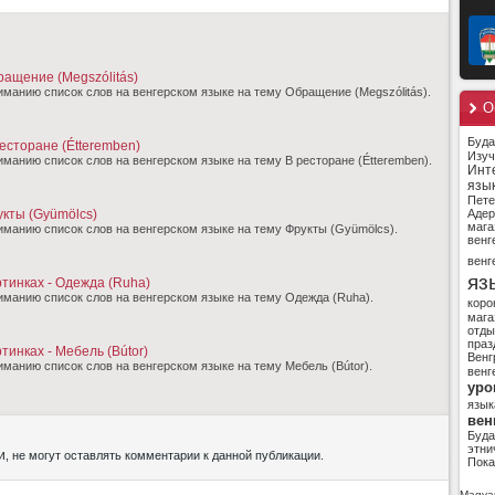
ращение (Megszólitás)
манию список слов на венгерском языке на тему Обращение (Megszólitás).
О
Буд
ресторане (Étteremben)
Изуч
анию список слов на венгерском языке на тему В ресторане (Étteremben).
Инт
язы
Пете
укты (Gyümölcs)
Адер
мага
манию список слов на венгерском языке на тему Фрукты (Gyümölcs).
венг
венг
яз
ртинках - Одежда (Ruha)
манию список слов на венгерском языке на тему Одежда (Ruha).
коро
мага
отды
праз
тинках - Мебель (Bútor)
Венг
анию список слов на венгерском языке на тему Мебель (Bútor).
венг
уро
язык
вен
Буд
этни
и
, не могут оставлять комментарии к данной публикации.
Пока
Magyar