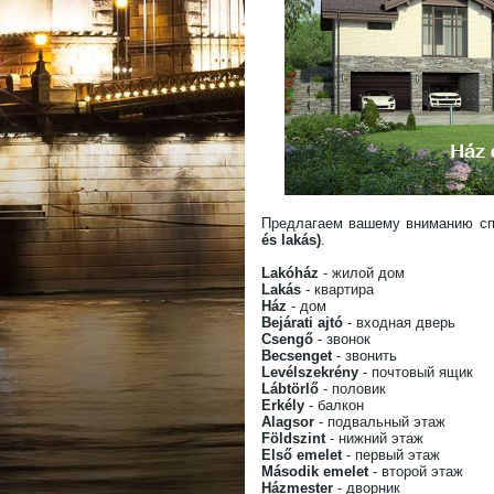
Предлагаем вашему вниманию сп
és lakás)
.
Lakóház
- жилой дом
Lakás
- квартира
Ház
- дом
Bejárati ajtó
- входная дверь
Csengő
- звонок
Becsenget
- звонить
Levélszekrény
- почтовый ящик
Lábtörlő
- половик
Erkély
- балкон
Alagsor
- подвальный этаж
Földszint
- нижний этаж
Első emelet
- первый этаж
Második emelet
- второй этаж
Házmester
- дворник