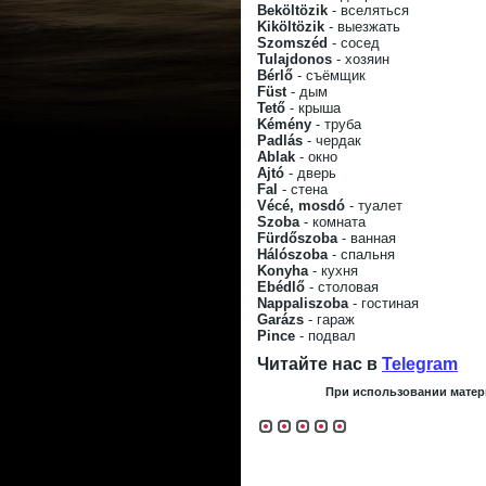
Beköltözik
- вселяться
Kiköltözik
- выезжать
Szomszéd
- сосед
Tulajdonos
- хозяин
Bérlő
- съёмщик
Füst
- дым
Tető
- крыша
Kémény
- труба
Padlás
- чердак
Ablak
- окно
Ajtó
- дверь
Fal
- стена
Vécé, mosdó
- туалет
Szoba
- комната
Fürdőszoba
- ванная
Hálószoba
- спальня
Konyha
- кухня
Ebédlő
- столовая
Nappaliszoba
- гостиная
Garázs
- гараж
Pince
- подвал
Читайте нас в
Telegram
При использовании матери