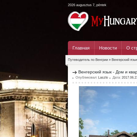
2026 augusztus 7, péntek
Главная
Новости
О ст
Путеводитель по Венгрии
»
Венгерский язы
Венгерский язык - Дом и квар
Опубликовал:
Laszlo
Дата:
2017.06.2