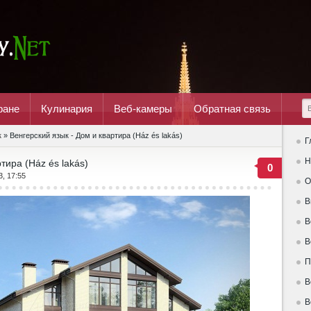
ране
Кулинария
Веб-камеры
Обратная связь
к
» Венгерский язык - Дом и квартира (Ház és lakás)
Г
Н
тира (Ház és lakás)
0
3, 17:55
О
В
В
В
П
В
В