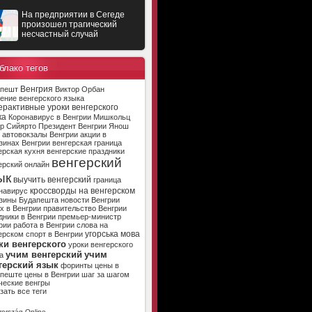
На предприятии в Сегеде
произошел трагический
несчастный случай
блако тегов
Венгрия
апешт
Виктор Орбан
ение венгерского языка
ерактивные уроки венгерского
ка
Коронавирус в Венгрии
Мишкольц
р Сийярто
Президент Венгрии
Янош
автовокзалы Венгрии
акции в
зинах Венгрии
венгерская граница
ерская кухня
венгерские праздники
венгерский
ерский онлайн
ык
выучить венгерский
граница
кроссворды на венгерском
навирус
зины Будапешта
новости Венгрии
х в Венгрии
правительство Венгрии
дники в Венгрии
премьер-министр
рии
работа в Венгрии
слова на
угорська мова
ерском
спорт в Венгрии
ки венгерского
уроки венгерского
учим венгерский
учим
а
герский язык
форинты
цены в
апеште
цены в Венгрии
шаг за шагом
ческие венгры
зать все теги
ország Online