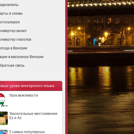
идеоклипы
арты и схемы
отогалерея
онвертер валют
онвертер глаголов
огода в Венгрии
кции в магазинах Венгрии
братная связь
овые уроки венгерского языка
Урок вежливости
Указательные местоимения
Ez и Az
5 самых популярных