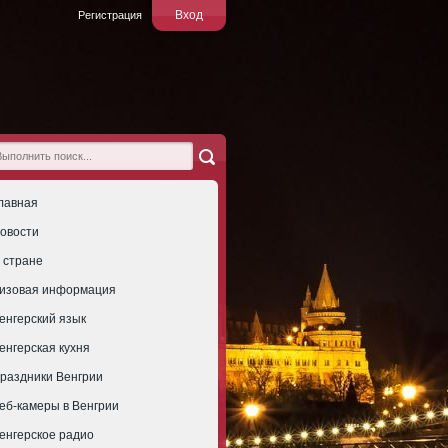
Вход
Регистрация
лавная
овости
 стране
изовая информация
енгерский язык
енгерская кухня
раздники Венгрии
еб-камеры в Венгрии
енгерское радио