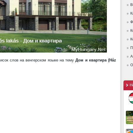
В
К
Ф
К
К
П
А
исок слов на венгерском языке на тему
Дом и квартира (Ház
О
Н