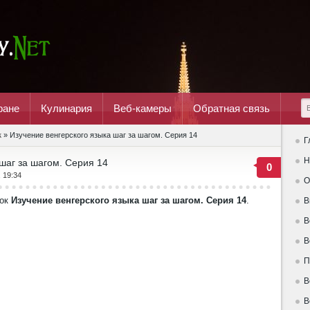
ране
Кулинария
Веб-камеры
Обратная связь
к
» Изучение венгерского языка шаг за шагом. Серия 14
Г
Н
шаг за шагом. Серия 14
0
, 19:34
О
рок
Изучение венгерского языка шаг за шагом. Серия 14
.
В
В
В
П
В
В