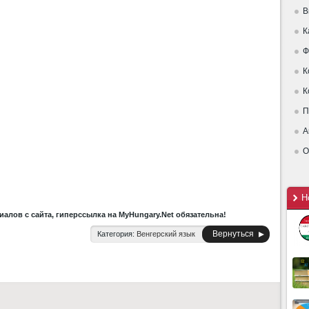
В
К
Ф
К
К
П
А
О
Н
алов с сайта, гиперссылка на MyHungary.Net обязательна!
Вернуться
Категория:
Венгерский язык