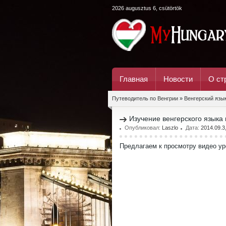
2026 augusztus 6, csütörtök
Главная
Новости
О ст
Путеводитель по Венгрии
»
Венгерский язы
Изучение венгерского языка 
Опубликовал:
Laszlo
Дата:
2014.09.3
Предлагаем к просмотру видео у