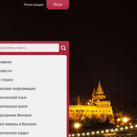
Вход
Регистрация
лавная
овости
 стране
изовая информация
енгерский язык
енгерская кухня
раздники Венгрии
еб-камеры в Венгрии
енгерское радио