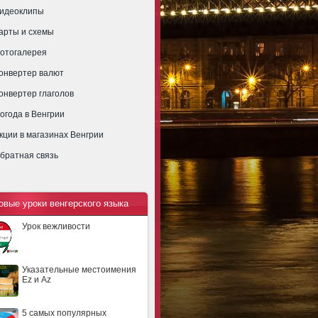
идеоклипы
арты и схемы
отогалерея
онвертер валют
онвертер глаголов
огода в Венгрии
кции в магазинах Венгрии
братная связь
овые уроки венгерского языка
Урок вежливости
Указательные местоимения
Ez и Az
5 самых популярных