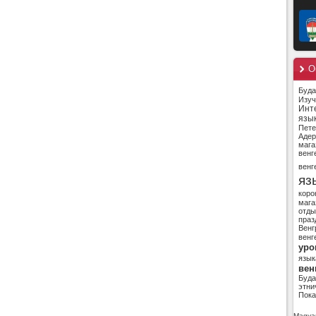
О
Буд
Изуч
Инт
язы
Пете
Адер
мага
венг
венг
яз
коро
мага
отды
праз
Венг
венг
уро
язык
вен
Буд
этни
Пока
Magyar