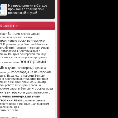
На предприятии в Сегеде
произошел трагический
несчастный случай
блако тегов
Венгрия
апешт
Виктор Орбан
ение венгерского языка
ерактивные уроки венгерского
ка
Коронавирус в Венгрии
Мишкольц
р Сийярто
Президент Венгрии
Янош
автовокзалы Венгрии
акции в
зинах Венгрии
венгерская граница
ерская кухня
венгерские праздники
венгерский
ерский онлайн
ык
выучить венгерский
граница
кроссворды на венгерском
навирус
зины Будапешта
новости Венгрии
х в Венгрии
правительство Венгрии
дники в Венгрии
премьер-министр
рии
работа в Венгрии
слова на
угорська мова
ерском
спорт в Венгрии
ки венгерского
уроки венгерского
учим венгерский
учим
а
герский язык
форинты
цены в
апеште
цены в Венгрии
шаг за шагом
ческие венгры
зать все теги
ország Online