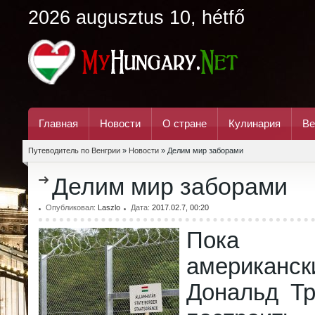
2026 augusztus 10, hétfő
Главная
Новости
О стране
Кулинария
Ве
Путеводитель по Венгрии
»
Новости
» Делим мир заборами
Делим мир заборами
Опубликовал:
Laszlo
Дата:
2017.02.7, 00:20
Пока
американск
Дональд Т