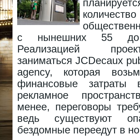
планирует
количест
обществен
с нынешних 55 до
Реализацией прое
заниматься JCDecaux publ
agency, которая возь
финансовые затраты
рекламное пространс
менее, переговоры треб
ведь существуют оп
бездомные переедут в но