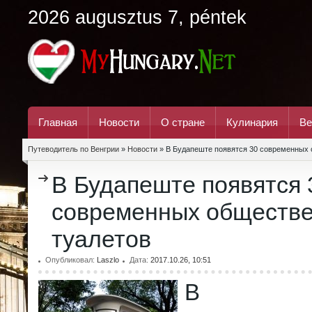
2026 augusztus 7, péntek
Главная
Новости
О стране
Кулинария
Ве
Путеводитель по Венгрии
»
Новости
» В Будапеште появятся 30 современных
В Будапеште появятся 
современных обществ
туалетов
Опубликовал:
Laszlo
Дата:
2017.10.26, 10:51
В Буд