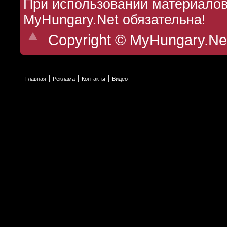
При использовании материалов 
MyHungary.Net обязательна!
Copyright © MyHungary.Ne
Главная
Реклама
Контакты
Видео