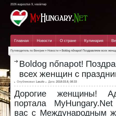
2026 augusztus 9, vasárnap
Главная
Новости
О стране
Кулинария
Ве
Путеводитель по Венгрии
»
Новости
» Boldog nőnapot! Поздравляем всех женщ
Boldog nőnapot! Поздр
всех женщин с праздни
Опубликовал:
Laszlo
Дата:
2018.03.8, 08:33
Дорогие женщины! Ад
портала MyHungary.Net
вас с Международным ж