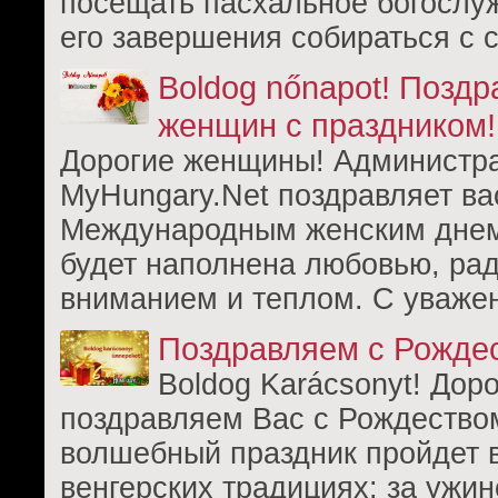
посещать пасхальное богослуж
его завершения собираться с 
Boldog nőnapot! Поздр
женщин с праздником!
Дорогие женщины! Администр
MyHungary.Net поздравляет ва
Международным женским днем
будет наполнена любовью, рад
вниманием и теплом. С уваже
Поздравляем с Рожде
Boldog Karácsonyt! Доро
поздравляем Вас с Рождеством
волшебный праздник пройдет 
венгерских традициях: за ужи