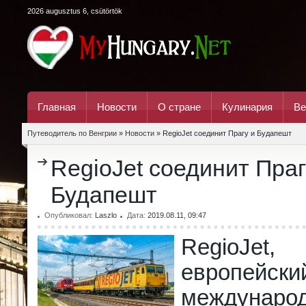
2026 augusztus 6, csütörtök
Главная
Новости
О стране
Кулинария
Ве
Путеводитель по Венгрии
»
Новости
» RegioJet соединит Прагу и Будапешт
RegioJet соединит Праг
Будапешт
Опубликовал:
Laszlo
Дата:
2019.08.11, 09:47
RegioJe
европейск
междунаро