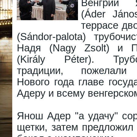
Венгрии
(Áder Jáno
террасе дв
(Sándor-palota) трубоч
Надя (Nagy Zsolt) и 
(Király Péter). Тру
традиции, пожелали 
Нового года главе госу
Адеру и всему венгерско
Янош Адер "а удачу" со
щетки, затем предложил