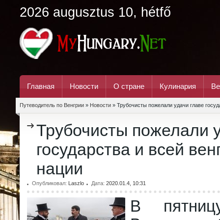
2026 augusztus 10, hétfő
Главная
Новости
О стране
Кулинария
Ве
Путеводитель по Венгрии
»
Новости
» Трубочисты пожелали удачи главе госуд
Трубочисты пожелали у
государства и всей вен
нации
Опубликовал:
Laszlo
Дата:
2020.01.4, 10:31
В пятниц