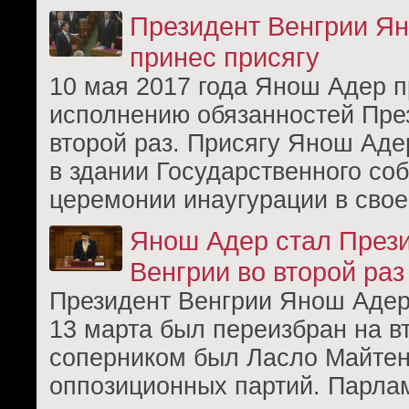
Президент Венгрии Я
принес присягу
10 мая 2017 года Янош Адер п
исполнению обязанностей Пре
второй раз. Присягу Янош Аде
в здании Государственного со
церемонии инаугурации в сво
Янош Адер стал През
Венгрии во второй раз
Президент Венгрии Янош Адер 
13 марта был переизбран на вт
соперником был Ласло Майтень
оппозиционных партий. Парла