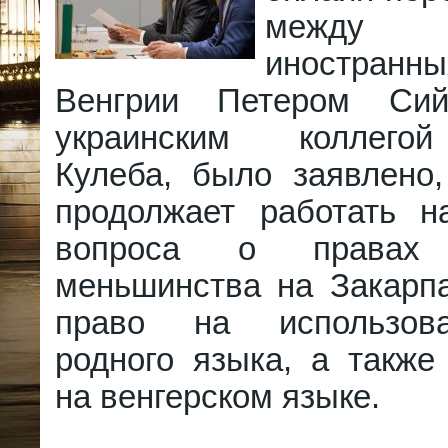
между М
иностра
Венгрии Петером Си
украинским коллего
Кулеба, было заявлено,
продолжает работать 
вопроса о правах в
меньшинства на Закарпа
право на использов
родного языка, а также
на венгерском языке.