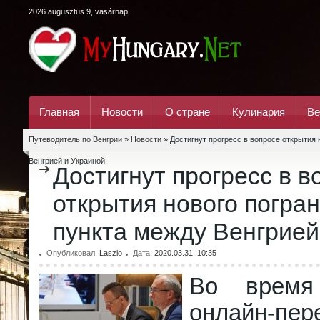
2026 augusztus 9, vasárnap
Главная
Новости
О стране
Кулинария
Ве
Путеводитель по Венгрии
»
Новости
» Достигнут прогресс в вопросе открытия 
Венгрией и Украиной
Достигнут прогресс в в
открытия нового погра
пункта между Венгрией
Опубликовал:
Laszlo
Дата:
2020.03.31, 10:35
Во время
онлайн-пер